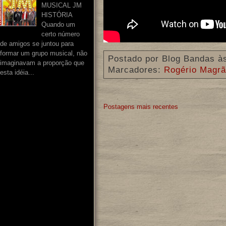
MUSICAL JM
HISTÓRIA
Quando um
certo número
de amigos se juntou para
formar um grupo musical, não
Postado por
Blog Bandas
à
imaginavam a proporção que
Marcadores:
Rogério Magrã
esta idéia...
Postagens mais recentes