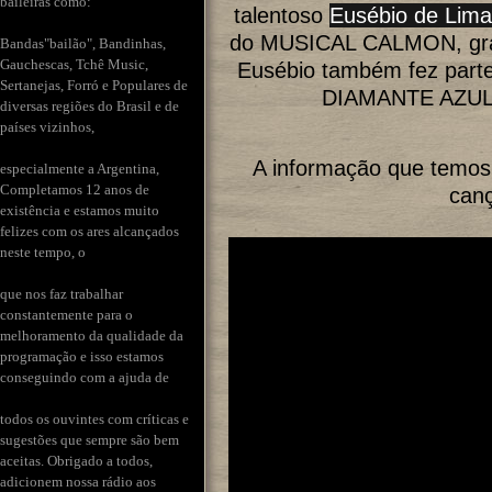
baileiras como:
talentoso
Eusébio de Lima
do MUSICAL CALMON, grav
Bandas"bailão", Bandinhas,
Gauchescas, Tchê Music,
Eusébio também fez pa
Sertanejas, Forró e Populares de
DIAMANTE AZUL
diversas regiões do Brasil e de
países vizinhos,
A informação que temos 
especialmente a Argentina,
Completamos 12 anos de
canç
existência e estamos muito
felizes com os ares alcançados
neste tempo, o
que nos faz trabalhar
constantemente para o
melhoramento da qualidade da
programação e isso estamos
conseguindo com a ajuda de
todos os ouvintes com críticas e
sugestões que sempre são bem
aceitas. Obrigado a todos,
adicionem nossa rádio aos