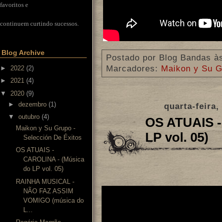
favoritos e
continuem curtindo sucessos.
Blog Archive
Postado por
Blog Bandas
à
Marcadores:
Maikon y Su 
►
2022
(2)
►
2021
(4)
▼
2020
(9)
►
dezembro
(1)
quarta-feira,
▼
outubro
(4)
OS ATUAIS -
Maikon y Su Grupo -
LP vol. 05)
Selección De Éxitos
OS ATUAIS -
CAROLINA - (Música
do LP vol. 05)
RAINHA MUSICAL -
NÃO FAZ ASSIM
VOMIGO (música do
L...