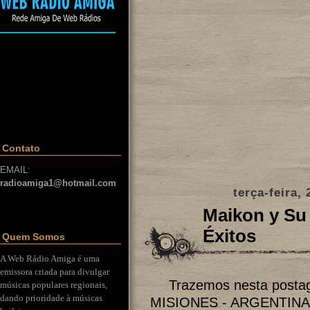
Contato
EMAIL:
radioamiga1@hotmail.com
terça-feira,
Maikon y Su
Éxitos
Quem Somos
A Web Rádio Amiga é uma
emissora criada para divulgar
Trazemos nesta posta
músicas populares regionais,
dando prioridade à músicas
MISIONES - ARGENTINA , 