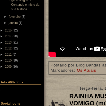
Rogério Magrão -
Contando o início da
sua história...
►
fevereiro
(3)
►
janeiro
(1)
►
2015
(12)
►
2014
(70)
►
2013
(21)
►
2012
(12)
►
2011
(9)
►
2010
(19)
Postado por
Blog Bandas
à
►
2009
(26)
Marcadores:
Os Atuais
Ads 468x60px
terça-feira,
.
RAINHA MUS
VOMIGO (mús
Social Icons