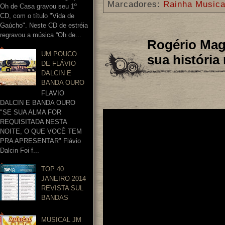
Marcadores:
Rainha Musica
Oh de Casa gravou seu 1º
CD, com o título "Vida de
Gaúcho". Neste CD de estréia
regravou a música “Oh de...
Rogério Magr
UM POUCO
sua história
DE FLÁVIO
DALCIN E
BANDA OURO
FLAVIO
DALCIN E BANDA OURO
"SE SUA ALMA FOR
REQUISITADA NESTA
NOITE, O QUE VOCÊ TEM
PRA APRESENTAR" Flávio
Dalcin Foi f...
TOP 40
JANEIRO 2014
REVISTA SUL
BANDAS
MUSICAL JM