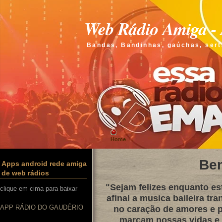
Web Rádio Amiga - 
Bandas, Bandinhas, gaúchas, sert
Home
Be
Apps android rede amiga
de web rádios
"Sejam felizes enquanto e
clique em cima para baixar
afinal a musica baileira tra
APP RÁDIO DO GAUDÉRIO
no caração de amores e p
marcam nossas vidas e q