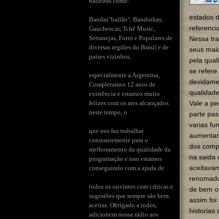
baileiras como:
estados d
Bandas"bailão", Bandinhas,
referenci
Gauchescas, Tchê Music,
Sertanejas, Forró e Populares de
Nessa tra
diversas regiões do Brasil e de
seus maio
países vizinhos,
pela qual
se refere
especialmente a Argentina,
devidame
Completamos 12 anos de
qualidade
existência e estamos muito
felizes com os ares alcançados
Vale a p
neste tempo, o
parte pa
varias fu
que nos faz trabalhar
aumentar 
constantemente para o
dos compo
melhoramento da qualidade da
na saida
programação e isso estamos
aceitavam
conseguindo com a ajuda de
renomado
todos os ouvintes com críticas e
de bem o 
sugestões que sempre são bem
assim foi
aceitas. Obrigado a todos,
historias
adicionem nossa rádio aos