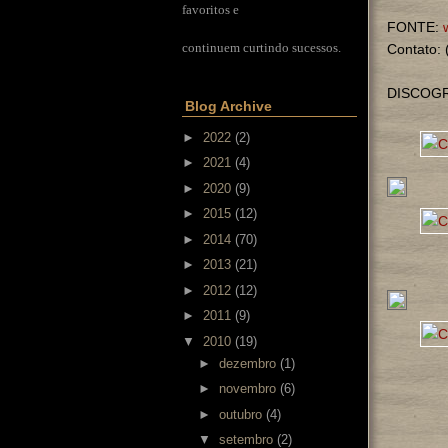
favoritos e
FONTE:
continuem curtindo sucessos.
Contato:
DISCOGR
Blog Archive
►
2022
(2)
►
2021
(4)
►
2020
(9)
►
2015
(12)
►
2014
(70)
►
2013
(21)
►
2012
(12)
►
2011
(9)
▼
2010
(19)
►
dezembro
(1)
►
novembro
(6)
►
outubro
(4)
▼
setembro
(2)