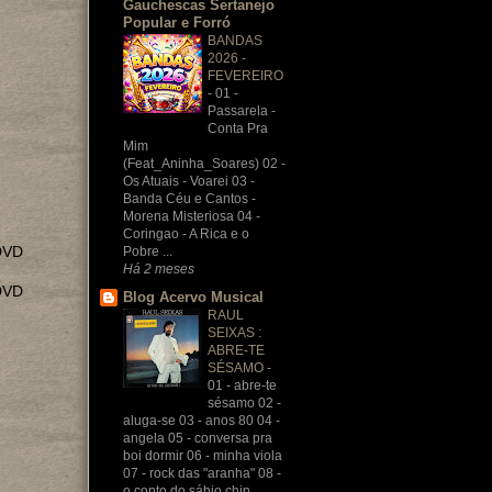
Gauchescas Sertanejo
Popular e Forró
BANDAS
2026 -
FEVEREIRO
-
01 -
Passarela -
Conta Pra
Mim
(Feat_Aninha_Soares) 02 -
Os Atuais - Voarei 03 -
Banda Céu e Cantos -
Morena Misteriosa 04 -
Coringao - A Rica e o
DVD
Pobre ...
Há 2 meses
DVD
Blog Acervo Musical
RAUL
SEIXAS :
ABRE-TE
SÉSAMO
-
01 - abre-te
sésamo 02 -
aluga-se 03 - anos 80 04 -
angela 05 - conversa pra
boi dormir 06 - minha viola
07 - rock das "aranha" 08 -
o conto do sábio chin...