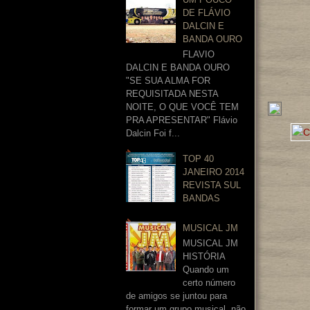
DE FLÁVIO
DALCIN E
BANDA OURO
FLAVIO
DALCIN E BANDA OURO
"SE SUA ALMA FOR
REQUISITADA NESTA
NOITE, O QUE VOCÊ TEM
PRA APRESENTAR" Flávio
Dalcin Foi f...
TOP 40
JANEIRO 2014
REVISTA SUL
BANDAS
MUSICAL JM
MUSICAL JM
HISTÓRIA
Quando um
certo número
de amigos se juntou para
formar um grupo musical, não