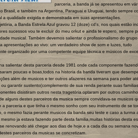
parceria, a banda já se apresentou em vár
o Brasil, e também na Argentina, Paraguai e Uruguai, tendo sempre 
al a qualidade exigida e demonstrada em suas apresentações.
jetória, a Banda Estrela Azul gravou 12 (doze) cd's, nos quais estão in
res sucessos vou te excluir do meu orkut e ainda te espero, sempre 
idade musical. Também devemos salientar o profissionalismo do grupo
 a apresentações ao vivo: um verdadeiro show de som e luzes, tudo
nte organizado por uma competente equipe técnica e músicos de exce
.
ena salientar desta parceria desde 1981 onde cada componente fazen
ssaram poucas e boas,todos na historia da banda tiveram que desemp
nções além de musicos e ter outros afazeres na semana para poder at
ou garantir sustento(complemento de sua renda perante suas familias
nentes disistiram outros nesta tragetória optaram por outros caminh
 de alguns destes parceiros da musica sempre convidava-se musicos q
 a parceria e que tinha o mesmo sonho com seu instrumento de se to
, o mesmo fazia perante musicos da banda seu teste e caso a turma 
mesmo ja estava fazendo parte desta familia,muitas histórias desta es
 se renovando até chegar aos dias de hoje,e a cada dia ou semana no
 destes parceiros da musicas se concretizam.