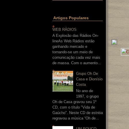
Artigos Populares
WEB RÁDIOS
A Explosão das Rádios On-
lineAs Web Rádios estão
ganhando mercado e
tornando-se um meio de
comunicação cada vez mais
de massa. Com o aumento...
Grupo Oh De
Casa e Dionísio
Costa
No ano de
1997, o grupo
Oh de Casa gravou seu 1º
CD, com o título "Vida de
Gaúcho". Neste CD de estréia
regravou a música “Oh de...
UM POUCO