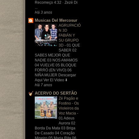
Recomeço 4:32 · Zezé Di
...
Há 3 anos
Musicas Del Mercosur
AGRUPACIÓ
N 3D
FABIÁN Y
SU GRUPO
3D
-
01 QUE
SABER 02
SABES MEJOR QUE
NADIE 03 NOS AMAMOS
04 VUELVE 05 BLOQUE
FORRÓ (EN VIVO) 06
NIÑA MUJER Descargar
Aqui Ver El Video ⬇️
Há 7 anos
ACERVO DO SERTÃO
Zé Pagão e
Fostino - Os
Violeiros da
Voz Macia
-
01 Adeus
Aurora 02
Borda Da Mata 03 Briga
De Casado 04 Coração
Mineiro 05 Maria Rita 06