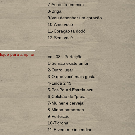
7-Acredita em mim
8-Briga
9-Vou desenhar um coração
10-Amo você
11-Coração ta dodói
12-Sem você
Vol. 08 - Perfeição
1-Se não existe amor
2-Outro lugar
3-O que você mais gosta
4-Linda 2’49
5-Pot-Pourri Estrela azul
6-Colchão de “praia’’
7-Mulher e cerveja
8-Minha namorada
9-Perfeição
10-Tigrona
11-E vem me incendiar