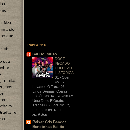
ios
como
cluídos
primando
 no que
Parceiros
lente
Rei Do Bailão
DOCE
do sua
PECADO -
enhar
COLEÇÃO
HISTÓRICA
-
é
01 - Quem
), muitos
Vai 02 -
os ,mas
Levando O Troco 03 -
Linda Demais, Coisas
ue
Esotéricas 04 - Novela 05 -
rnar
Uma Dose E Quatro
Tragos 06 - Bota No 12,
achava
Ela Foi Infiel 07 - D...
tradas, e
Há 6 dias
vas
Baixar Cds Bandas
Bandinhas Bailão