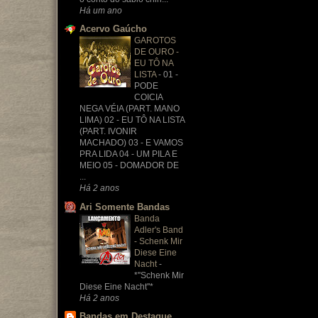
Há um ano
Acervo Gaúcho
GAROTOS
DE OURO -
EU TÔ NA
LISTA
-
01 -
PODE
COICIA
NEGA VÉIA (PART. MANO
LIMA) 02 - EU TÔ NA LISTA
(PART. IVONIR
MACHADO) 03 - E VAMOS
PRA LIDA 04 - UM PILA E
MEIO 05 - DOMADOR DE
...
Há 2 anos
Ari Somente Bandas
Banda
Adler's Band
- Schenk Mir
Diese Eine
Nacht
-
*''Schenk Mir
Diese Eine Nacht''*
Há 2 anos
Bandas em Destaque