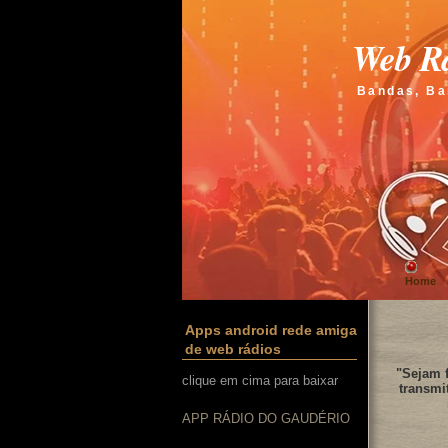
Web Rá
Bandas, Ba
Home
Apps android rede amiga
de web rádios
"Sejam f
clique em cima para baixar
transmi
APP RÁDIO DO GAUDÉRIO