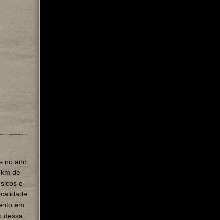
es no ano
0 km de
sicos e
icalidade
mento em
o dessa