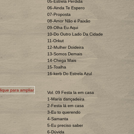
05-Estrela Perdida
06-Ainda Te Espero
07-Proposta
08-Amor Não é Paixão
09-Olha Eu Aqui
10-Do Outro Lado Da Cidade
11-Orkut
12-Mulher Doideira
13-Somos Demais
14-Chega Mais
15-Toalha
16-kerb Do Estrela Azul
Vol. 09 Festa la em casa
1-Maria dançadeira
2-Festa lá em casa
3-Eu to querendo
4-Samanta
5-Eu preciso saber
6-Dúvida