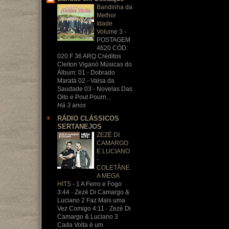
Bandinha da
Melhor
Idade
Volume 3
-
POSTAGEM
4620 CÓD:
020 F 36 ARQ Créditos
Cleiton Viganó Músicas do
Álbum: 01 - Dobrado
Maratá 02 - Valsa da
Saudade 03 - Novelas Das
Oito e Pout Pourri...
Há 3 anos
RÁDIO CLÁSSICOS
SERTANEJOS
ZEZÉ DI
CAMARGO
E LUCIANO
-
COLETÂNE
A MEGA
HITS
-
1 A Ferro e Fogo
3:44 · Zezé Di Camargo &
Luciano 2 Faz Mais uma
Vez Comigo 4:11 · Zezé Di
Camargo & Luciano 3
Cada Volta é um