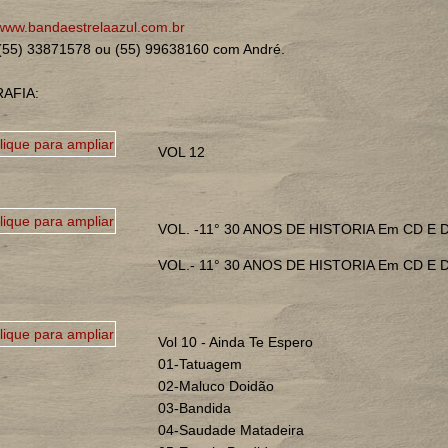
www.bandaestrelaazul.com.br
 (55) 33871578 ou (55) 99638160 com André.
AFIA:
VOL 12
VOL. -11° 30 ANOS DE HISTORIA Em CD E 
VOL.- 11° 30 ANOS DE HISTORIA Em CD E 
Vol 10 - Ainda Te Espero
01-Tatuagem
02-Maluco Doidão
03-Bandida
04-Saudade Matadeira