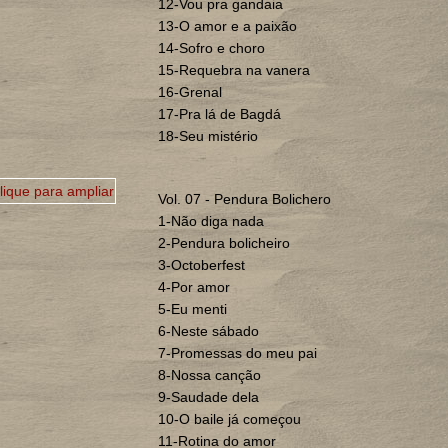
12-Vou pra gandaia
13-O amor e a paixão
14-Sofro e choro
15-Requebra na vanera
16-Grenal
17-Pra lá de Bagdá
18-Seu mistério
Vol. 07 - Pendura Bolichero
1-Não diga nada
2-Pendura bolicheiro
3-Octoberfest
4-Por amor
5-Eu menti
6-Neste sábado
7-Promessas do meu pai
8-Nossa canção
9-Saudade dela
10-O baile já começou
11-Rotina do amor