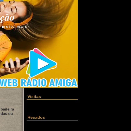
ação
e muito mais!
Visitas
baileira
idas ou
Recados