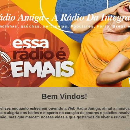
dio Amiga - A Rádio Da Integr
ndinhas, gaúchas, sertanejas, Populares, Forró, Brega 
Bem Vindos!
elizes enquanto estiverem ouvindo a Web Radio Amiga, afinal a musica 
te a alegria dos bailes e o aperto no caração de amores e paixões resolv
não, mas que marcam nossas vidas e que gostamos de viver e reviver."