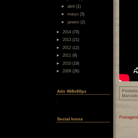
►
abril
(1)
►
março
(3)
►
janeiro
(2)
►
2014
(70)
►
2013
(21)
►
2012
(12)
►
2011
(9)
►
2010
(19)
►
2009
(26)
Postado
Ads 468x60px
Marcad
.
Postagens
Social Icons