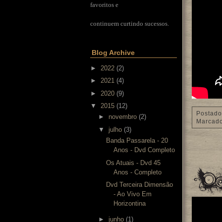
favoritos e
continuem curtindo sucessos.
Blog Archive
►
2022
(2)
►
2021
(4)
►
2020
(9)
▼
2015
(12)
Postado
►
novembro
(2)
Marcad
▼
julho
(3)
Banda Passarela - 20
Anos - Dvd Completo
Os Atuais - Dvd 45
Anos - Completo
Dvd Terceira Dimensão
- Ao Vivo Em
Horizontina
►
junho
(1)