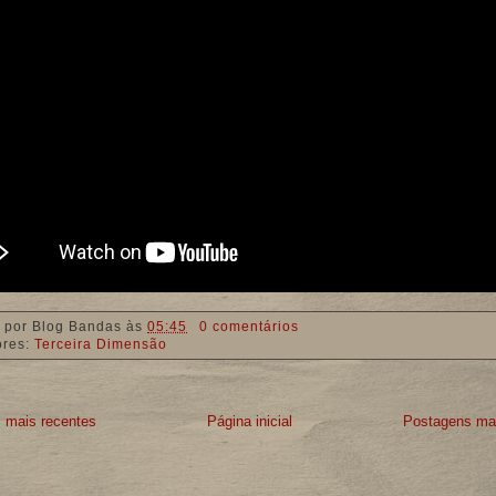
 por
Blog Bandas
às
05:45
0 comentários
ores:
Terceira Dimensão
 mais recentes
Página inicial
Postagens mai