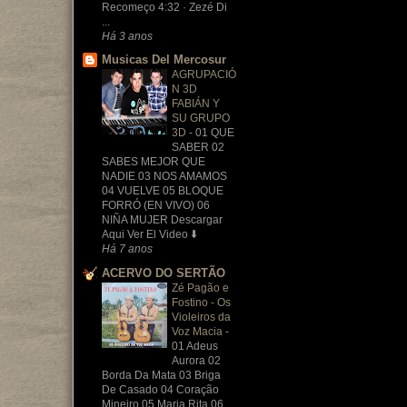
Recomeço 4:32 · Zezé Di
...
Há 3 anos
Musicas Del Mercosur
AGRUPACIÓ
N 3D
FABIÁN Y
SU GRUPO
3D
-
01 QUE
SABER 02
SABES MEJOR QUE
NADIE 03 NOS AMAMOS
04 VUELVE 05 BLOQUE
FORRÓ (EN VIVO) 06
NIÑA MUJER Descargar
Aqui Ver El Video ⬇️
Há 7 anos
ACERVO DO SERTÃO
Zé Pagão e
Fostino - Os
Violeiros da
Voz Macia
-
01 Adeus
Aurora 02
Borda Da Mata 03 Briga
De Casado 04 Coração
Mineiro 05 Maria Rita 06