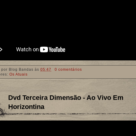
 por
Blog Bandas
às
05:47
0 comentários
ores:
Os Atuais
Dvd Terceira Dimensão - Ao Vivo Em
Horizontina