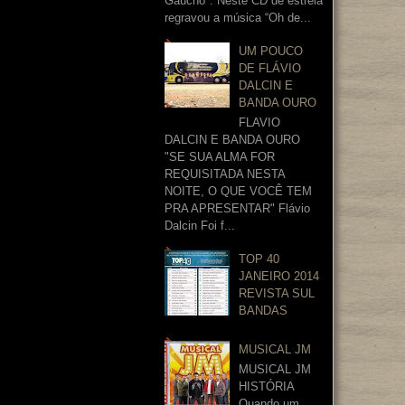
Gaúcho". Neste CD de estréia
regravou a música “Oh de...
UM POUCO
DE FLÁVIO
DALCIN E
BANDA OURO
FLAVIO
DALCIN E BANDA OURO
"SE SUA ALMA FOR
REQUISITADA NESTA
NOITE, O QUE VOCÊ TEM
PRA APRESENTAR" Flávio
Dalcin Foi f...
TOP 40
JANEIRO 2014
REVISTA SUL
BANDAS
MUSICAL JM
MUSICAL JM
HISTÓRIA
Quando um