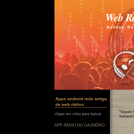
Web Rá
Bandas, Ba
Home
Apps android rede amiga
de web rádios
"Sejam f
clique em cima para baixar
transmi
APP RÁDIO DO GAUDÉRIO