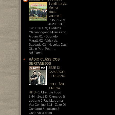
Bandinha da
Melhor
Idade
Volume 3
-
POSTAGEM
4620 CÓD:
020 F 36 ARQ Créditos
Cleiton Viganó Músicas do
Álbum: 01 - Dobrado
Maratá 02 - Valsa da
Saudade 03 - Novelas Das
Oito e Pout Pourri...
Há 3 anos
RÁDIO CLÁSSICOS
SERTANEJOS
ZEZÉ DI
CAMARGO
E LUCIANO
-
COLETÂNE
A MEGA
HITS
-
1 A Ferro e Fogo
3:44 · Zezé Di Camargo &
Luciano 2 Faz Mais uma
Vez Comigo 4:11 · Zezé Di
Camargo & Luciano 3
Cada Volta é um