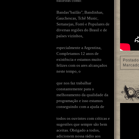
baileiras como:
Bandas"bailão", Bandinhas,
Gauchescas, Tchê Music,
Sertanejas, Forró e Populares de
diversas regiões do Brasil e de
países vizinhos,
especialmente a Argentina,
Completamos 12 anos de
existência e estamos muito
Postado
felizes com os ares alcançados
Marcad
neste tempo, o
que nos faz trabalhar
constantemente para o
melhoramento da qualidade da
programação e isso estamos
conseguindo com a ajuda de
todos os ouvintes com críticas e
sugestões que sempre são bem
aceitas. Obrigado a todos,
adicionem nossa rádio aos