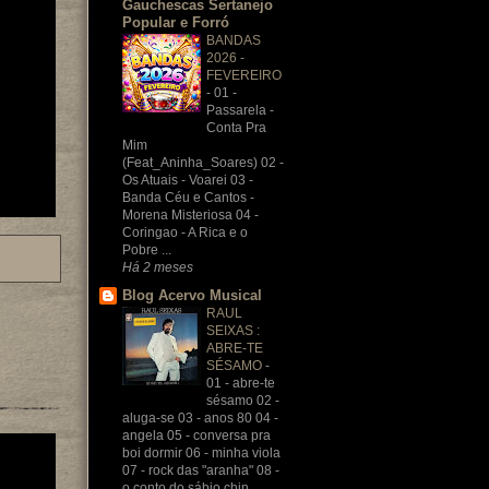
Gauchescas Sertanejo
Popular e Forró
BANDAS
2026 -
FEVEREIRO
-
01 -
Passarela -
Conta Pra
Mim
(Feat_Aninha_Soares) 02 -
Os Atuais - Voarei 03 -
Banda Céu e Cantos -
Morena Misteriosa 04 -
Coringao - A Rica e o
Pobre ...
Há 2 meses
Blog Acervo Musical
RAUL
SEIXAS :
ABRE-TE
SÉSAMO
-
01 - abre-te
sésamo 02 -
aluga-se 03 - anos 80 04 -
angela 05 - conversa pra
boi dormir 06 - minha viola
07 - rock das "aranha" 08 -
o conto do sábio chin...