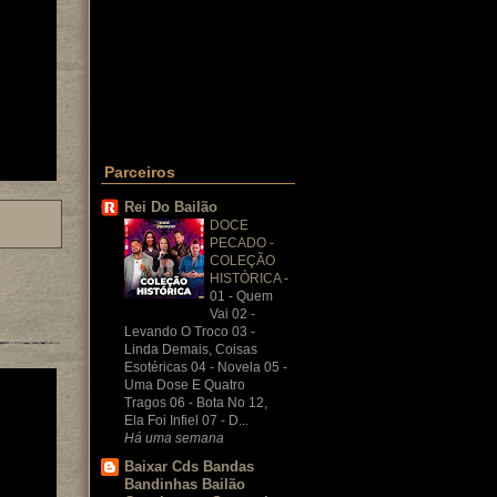
Parceiros
Rei Do Bailão
DOCE
PECADO -
COLEÇÃO
HISTÓRICA
-
01 - Quem
Vai 02 -
Levando O Troco 03 -
Linda Demais, Coisas
Esotéricas 04 - Novela 05 -
Uma Dose E Quatro
Tragos 06 - Bota No 12,
Ela Foi Infiel 07 - D...
Há uma semana
Baixar Cds Bandas
Bandinhas Bailão