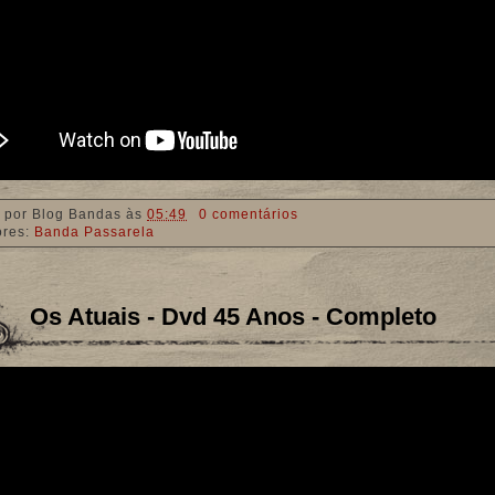
 por
Blog Bandas
às
05:49
0 comentários
ores:
Banda Passarela
Os Atuais - Dvd 45 Anos - Completo