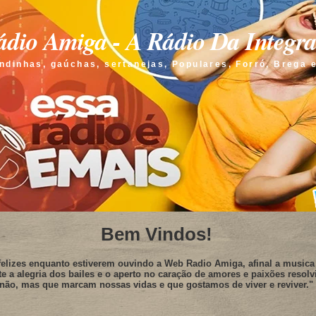
dio Amiga - A Rádio Da Integr
ndinhas, gaúchas, sertanejas, Populares, Forró, Brega 
Bem Vindos!
elizes enquanto estiverem ouvindo a Web Radio Amiga, afinal a musica 
te a alegria dos bailes e o aperto no caração de amores e paixões resolv
não, mas que marcam nossas vidas e que gostamos de viver e reviver."