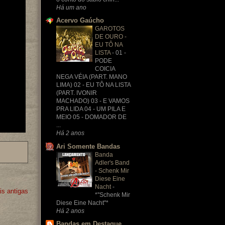
Há um ano
Acervo Gaúcho
GAROTOS
DE OURO -
EU TÔ NA
LISTA
-
01 -
PODE
COICIA
NEGA VÉIA (PART. MANO
LIMA) 02 - EU TÔ NA LISTA
(PART. IVONIR
MACHADO) 03 - E VAMOS
PRA LIDA 04 - UM PILA E
MEIO 05 - DOMADOR DE
...
Há 2 anos
Ari Somente Bandas
Banda
Adler's Band
- Schenk Mir
Diese Eine
Nacht
-
s antigas
*''Schenk Mir
Diese Eine Nacht''*
Há 2 anos
Bandas em Destaque