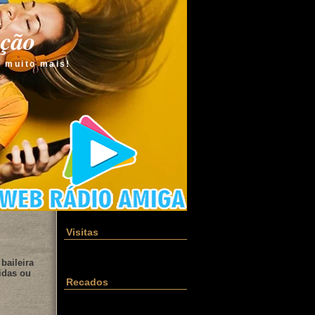
ação
e muito mais!
Visitas
baileira
idas ou
Recados