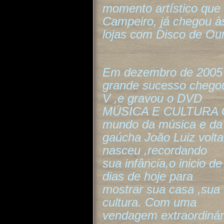
momento artístico que
Campeiro, já chegou à
lojas com Disco de Ou
Em dezembro de 2005
grande sucesso chego
V ,e gravou o DVD
MÚSICA E CULTURA G
mundo da música e da 
gaúcha João Luiz volta
nasceu ,recordando
sua infância,o inicio d
dias de hoje para
mostrar sua casa ,sua 
cultura. Com uma
vendagem extraordiná