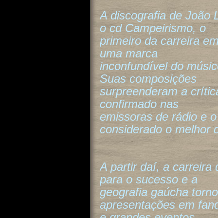
A discografia de João
o cd Campeirismo, o
primeiro da carreira em
uma marca
inconfundível do músi
Suas composições
surpreenderam a crítica
confirmado nas
emissoras de rádio e o 
considerado o melhor 
A partir daí, a carreir
para o sucesso e a
geografia gaúcha torn
apresentações em fan
e grandes eventos.