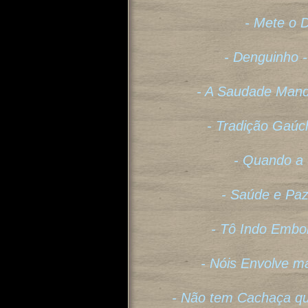
- Mete o 
- Denguinho -
- A Saudade Mand
- Tradição Gaúc
- Quando a 
- Saúde e Paz
- Tô Indo Embo
- Nóis Envolve m
- Não tem Cachaça qu