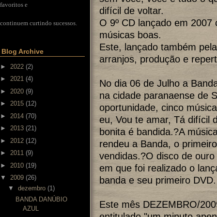
favoritos e
difícil de voltar.
O 9º CD lançado em 2007 
continuem curtindo sucessos.
músicas boas.
Este, lançado também pela
Blog Archive
arranjos, produção e repert
►
2022
(2)
►
2021
(4)
No dia 06 de Julho a Band
►
2020
(9)
na cidade paranaense de S
►
2015
(12)
oportunidade, cinco música
►
2014
(70)
eu, Vou te amar, Tá difícil 
►
2013
(21)
bonita é bandida.?A músic
►
2012
(12)
rendeu a Banda, o primeir
►
2011
(9)
vendidas.?O disco de ouro
►
2010
(19)
em que foi realizado o lan
▼
2009
(26)
banda e seu primeiro DVD.
▼
dezembro
(1)
BANDA DANÚBIO
Este mês DEZEMBRO/2009 a
AZUL
entitulado "um minuto apen