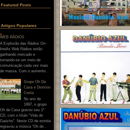
Featured Posts
Artigos Populares
WEB RÁDIOS
A Explosão das Rádios On-
lineAs Web Rádios estão
ganhando mercado e
tornando-se um meio de
comunicação cada vez mais
de massa. Com o aumento...
Grupo Oh De
Casa e Dionísio
Costa
No ano de
1997, o grupo
Oh de Casa gravou seu 1º
CD, com o título "Vida de
Gaúcho". Neste CD de estréia
regravou a música “Oh de...