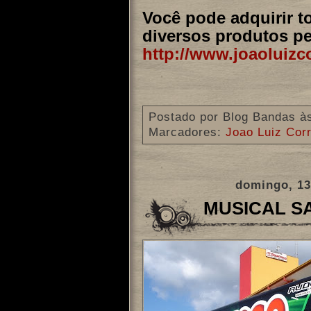
Você pode adquirir 
diversos produtos pe
http://www.joaoluizc
Postado por
Blog Bandas
à
Marcadores:
Joao Luiz Cor
domingo, 13
MUSICAL S