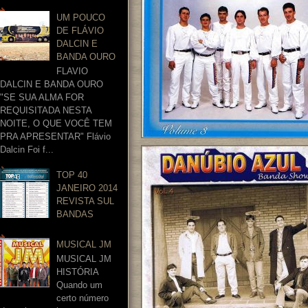
UM POUCO
DE FLÁVIO
DALCIN E
BANDA OURO
FLAVIO
DALCIN E BANDA OURO
"SE SUA ALMA FOR
REQUISITADA NESTA
NOITE, O QUE VOCÊ TEM
PRA APRESENTAR" Flávio
Dalcin Foi f...
TOP 40
JANEIRO 2014
REVISTA SUL
BANDAS
MUSICAL JM
MUSICAL JM
HISTÓRIA
Quando um
certo número