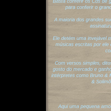
Basta conferir os Cds de
para conferir o gran
A maioria dos grandes s
assinatu
Ele detém uma invejável 
músicas escritas por ele
co
Com versos simples, ditos
gosto do mercado e ganho
intérpretes como Bruno &
& Solimõ
Aqui uma pequena amos