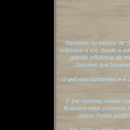
Nascidos no interior de
soltavam a voz desde a a
grande influência da mú
cantores que tocavam
O avô era sanfoneiro e é 
O pai resolveu mudar co
ficassem mais próximos 
rádios. Assim poderi