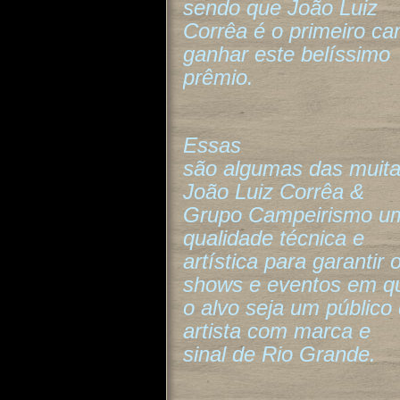
sendo que João Luiz
Corrêa é o primeiro ca
ganhar este belíssimo
prêmio.
Essas
são algumas das muita
João Luiz Corrêa &
Grupo Campeirismo um 
qualidade técnica e
artística para garantir
shows e eventos em q
o alvo seja um público
artista com marca e
sinal de Rio Grande.