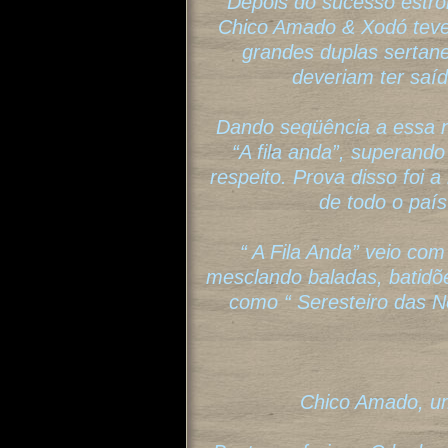
Depois do sucesso estr
Chico Amado & Xodó teve s
grandes duplas sertane
deveriam ter saí
Dando seqüência a essa no
“A fila anda”, superand
respeito. Prova disso foi 
de todo o país
“ A Fila Anda” veio com
mesclando baladas, batidõe
como “ Seresteiro das No
Chico Amado, u