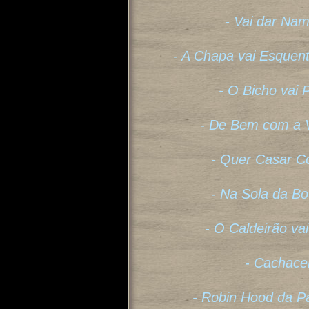
- Vai dar Na
- A Chapa vai Esquent
- O Bicho vai
- De Bem com a V
- Quer Casar C
- Na Sola da Bo
- O Caldeirão va
- Cachace
- Robin Hood da P