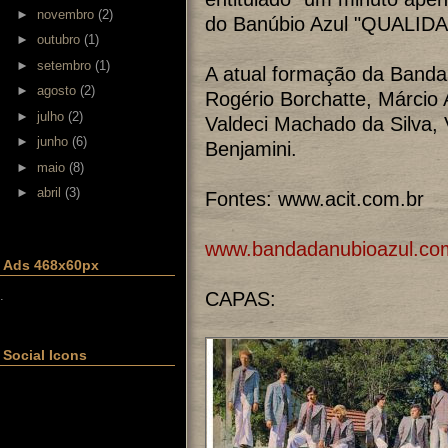
►
novembro
(2)
do Banúbio Azul "QUALIDA
►
outubro
(1)
►
setembro
(1)
A atual formação da Banda
►
agosto
(2)
Rogério Borchatte, Márcio 
►
julho
(2)
Valdeci Machado da Silva, 
►
junho
(6)
Benjamini.
►
maio
(8)
►
abril
(3)
Fontes: www.acit.com.br
www.bandadanubioazul.co
Ads 468x60px
.
CAPAS:
Social Icons