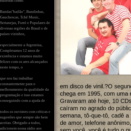
baileiras como:
Bandas"bailão", Bandinhas,
Gauchescas, Tchê Music,
Sertanejas, Forró e Populares de
diversas regiões do Brasil e de
países vizinhos,
especialmente a Argentina,
Completamos 12 anos de
existência e estamos muito
felizes com os ares alcançados
neste tempo, o
que nos faz trabalhar
constantemente para o
em disco de vinil.?O segun
melhoramento da qualidade da
chega em 1995, com uma 
programação e isso estamos
Gravaram até hoje, 10 CDs
conseguindo com a ajuda de
caíram no agrado do público
todos os ouvintes com críticas e
semana, tô-que-tô, cadê a 
sugestões que sempre são bem
de amor, telefone anônimo, 
aceitas. Obrigado a todos,
adicionem nossa rádio aos
sem você, você é tudo o qu