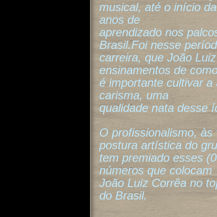
musical, até o início d
anos de
aprendizado nos palco
Brasil.Foi nesse perío
carreira, que João Lui
ensinamentos de com
é importante cultivar a 
carisma, uma
qualidade nata desse 
O profissionalismo, às
postura artística do gr
tem premiado esses (08
números que colocam
João Luiz Corrêa no t
do Brasil.