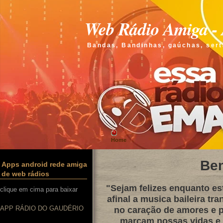
Web Rádio Amiga - 
Bandas, Bandinhas, gaúchas, sert
Home
Be
Apps android rede amiga
de web rádios
"Sejam felizes enquanto e
clique em cima para baixar
afinal a musica baileira tra
APP RÁDIO DO GAUDÉRIO
no caração de amores e p
marcam nossas vidas e q