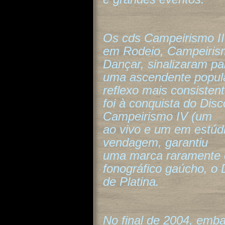
Os cds Campeirismo II
em Rodeio, Campeirism
Dançar, sinalizaram pa
uma ascendente popul
reflexo mais consistent
foi à conquista do Di
Campeirismo IV (um
ao vivo e um em estúdi
vendagem, garantiu
uma marca raramente 
fonográfico gaúcho, o 
de Platina.
No final de 2004, emb