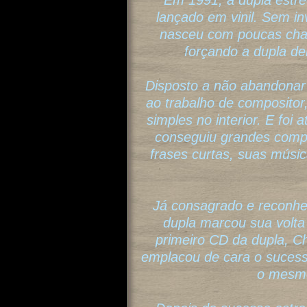
Em 1991, a dupla estr
lançado em vinil. Sem in
nasceu com poucas chan
forçando a dupla de
Disposto a não abandonar
ao trabalho de compositor
simples no interior. E foi 
conseguiu grandes comp
frases curtas, suas músi
Já consagrado e reconhec
dupla marcou sua volta 
primeiro CD da dupla, C
emplacou de cara o sucess
o mesmo