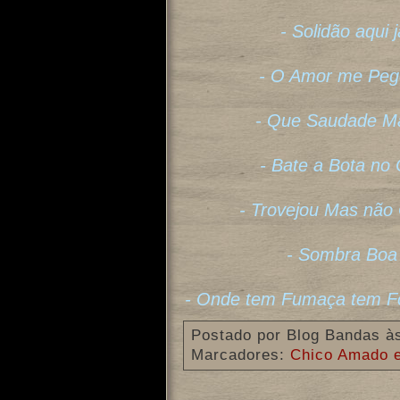
- Solidão aqui
- O Amor me Pego
- Que Saudade Ma
- Bate a Bota no
- Trovejou Mas não
- Sombra Boa 
- Onde tem Fumaça tem Fo
Postado por
Blog Bandas
à
Marcadores:
Chico Amado 