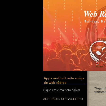
Web Rá
Bandas, Ba
Home
Apps android rede amiga
de web rádios
"Sejam f
clique em cima para baixar
transmi
APP RÁDIO DO GAUDÉRIO