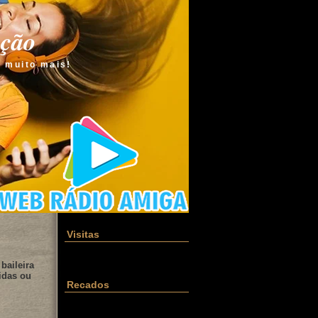
ação
e muito mais!
Visitas
baileira
idas ou
Recados