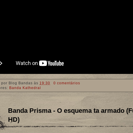
 por
Blog Bandas
às
19:30
0 comentários
ores:
Banda Kathedral
Banda Prisma - O esquema ta armado (Fu
HD)