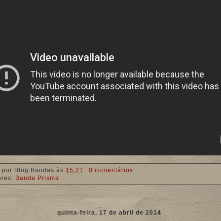
 por
Blog Bandas
às
15:21
0 comentários
ores:
Banda Prisma
quinta-feira, 17 de abril de 2014