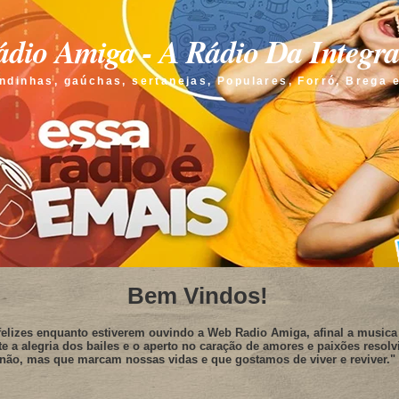
dio Amiga - A Rádio Da Integr
ndinhas, gaúchas, sertanejas, Populares, Forró, Brega 
Bem Vindos!
elizes enquanto estiverem ouvindo a Web Radio Amiga, afinal a musica 
te a alegria dos bailes e o aperto no caração de amores e paixões resolv
não, mas que marcam nossas vidas e que gostamos de viver e reviver."