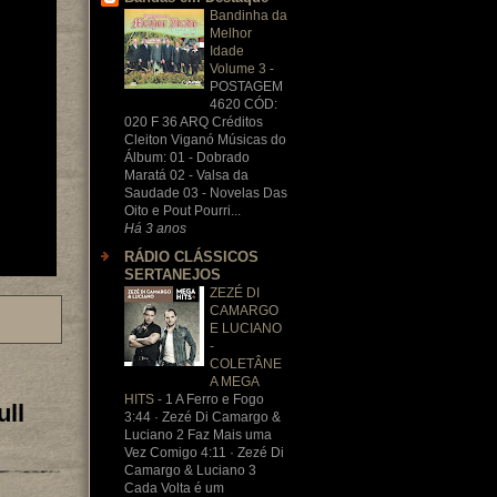
Bandinha da
Melhor
Idade
Volume 3
-
POSTAGEM
4620 CÓD:
020 F 36 ARQ Créditos
Cleiton Viganó Músicas do
Álbum: 01 - Dobrado
Maratá 02 - Valsa da
Saudade 03 - Novelas Das
Oito e Pout Pourri...
Há 3 anos
RÁDIO CLÁSSICOS
SERTANEJOS
ZEZÉ DI
CAMARGO
E LUCIANO
-
COLETÂNE
A MEGA
HITS
-
1 A Ferro e Fogo
ll
3:44 · Zezé Di Camargo &
Luciano 2 Faz Mais uma
Vez Comigo 4:11 · Zezé Di
Camargo & Luciano 3
Cada Volta é um