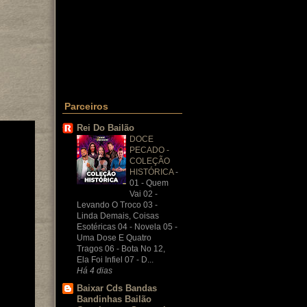
Parceiros
Rei Do Bailão
DOCE
PECADO -
COLEÇÃO
HISTÓRICA
-
01 - Quem
Vai 02 -
Levando O Troco 03 -
Linda Demais, Coisas
Esotéricas 04 - Novela 05 -
Uma Dose E Quatro
Tragos 06 - Bota No 12,
Ela Foi Infiel 07 - D...
Há 4 dias
Baixar Cds Bandas
Bandinhas Bailão