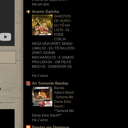
Há um ano
Acervo Gaúcho
GAROTOS
DE OURO -
EU TÔ NA
LISTA
-
01 -
PODE
COICIA
NEGA VÉIA (PART. MANO
LIMA) 02 - EU TÔ NA LISTA
(PART. IVONIR
MACHADO) 03 - E VAMOS
PRA LIDA 04 - UM PILA E
MEIO 05 - DOMADOR DE
...
Há 2 anos
Ari Somente Bandas
A
Banda
Adler's Band
- Schenk Mir
Diese Eine
Nacht
-
*''Schenk Mir
Diese Eine Nacht''*
Há 2 anos
Bandas em Destaque