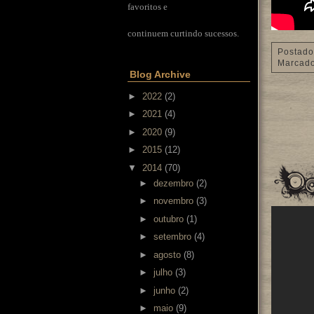
favoritos e
continuem curtindo sucessos.
Postado
Marcad
Blog Archive
►
2022
(2)
►
2021
(4)
►
2020
(9)
►
2015
(12)
▼
2014
(70)
►
dezembro
(2)
►
novembro
(3)
►
outubro
(1)
►
setembro
(4)
►
agosto
(8)
►
julho
(3)
►
junho
(2)
►
maio
(9)