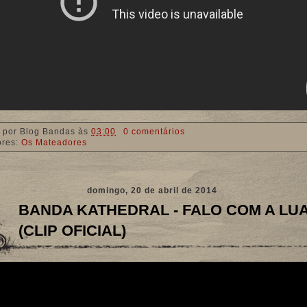
 por
Blog Bandas
às
03:00
0 comentários
ores:
Os Mateadores
domingo, 20 de abril de 2014
BANDA KATHEDRAL - FALO COM A LU
(CLIP OFICIAL)