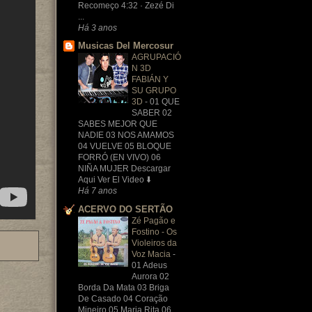
Recomeço 4:32 · Zezé Di
...
Há 3 anos
Musicas Del Mercosur
AGRUPACIÓ
N 3D
FABIÁN Y
SU GRUPO
3D
-
01 QUE
SABER 02
SABES MEJOR QUE
NADIE 03 NOS AMAMOS
04 VUELVE 05 BLOQUE
FORRÓ (EN VIVO) 06
NIÑA MUJER Descargar
Aqui Ver El Video ⬇️
Há 7 anos
ACERVO DO SERTÃO
Zé Pagão e
Fostino - Os
Violeiros da
Voz Macia
-
01 Adeus
Aurora 02
Borda Da Mata 03 Briga
De Casado 04 Coração
Mineiro 05 Maria Rita 06