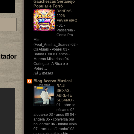
Gauchescas Sertanejo
Popular e Forró
BANDAS
2026 -
FEVEREIRO
-
01 -
Passarela -
Conta Pra
Mim
(Feat_Aninha_Soares) 02 -
Os Atuais - Voarei 03 -
Banda Céu e Cantos -
ntador
Morena Misteriosa 04 -
Coringao - A Rica e o
Pobre ...
Há 2 meses
Blog Acervo Musical
RAUL
SEIXAS :
ABRE-TE
SÉSAMO
-
01 - abre-te
sésamo 02 -
aluga-se 03 - anos 80 04 -
angela 05 - conversa pra
boi dormir 06 - minha viola
07 - rock das "aranha" 08 -
o conto do sábio chin...