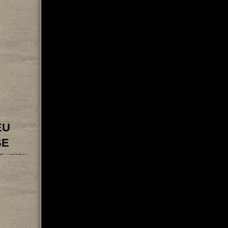
EU
SE