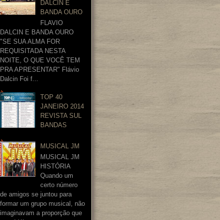
DALCIN E
BANDA OURO
FLAVIO
DALCIN E BANDA OURO
"SE SUA ALMA FOR
REQUISITADA NESTA
NOITE, O QUE VOCÊ TEM
PRA APRESENTAR" Flávio
Dalcin Foi f...
TOP 40
JANEIRO 2014
REVISTA SUL
BANDAS
MUSICAL JM
MUSICAL JM
HISTÓRIA
Quando um
certo número
de amigos se juntou para
formar um grupo musical, não
imaginavam a proporção que