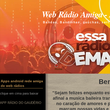
Web Rádio Amiga - 
Bandas, Bandinhas, gaúchas, sert
Home
Be
Apps android rede amiga
de web rádios
"Sejam felizes enquanto e
clique em cima para baixar
afinal a musica baileira tra
APP RÁDIO DO GAUDÉRIO
no caração de amores e p
marcam nossas vidas e q