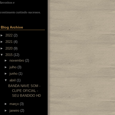
favoritos e
continuem curtindo sucessos.
Blog Archive
►
2022
(2)
►
2021
(4)
►
2020
(9)
▼
2015
(12)
►
novembro
(2)
►
julho
(3)
►
junho
(1)
▼
abril
(1)
BANDA NAVE SOM -
CLIPE OFICIAL -
SEU BANDIDO HD
►
março
(3)
►
janeiro
(2)