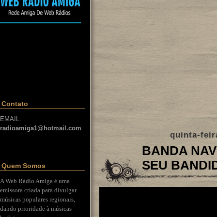
Contato
EMAIL:
radioamiga1@hotmail.com
quinta-feir
BANDA NAVE
SEU BANDI
Quem Somos
A Web Rádio Amiga é uma
emissora criada para divulgar
músicas populares regionais,
dando prioridade à músicas