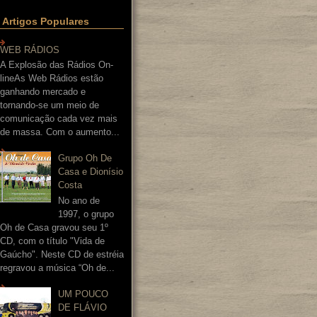
Artigos Populares
WEB RÁDIOS
A Explosão das Rádios On-
lineAs Web Rádios estão
ganhando mercado e
tornando-se um meio de
comunicação cada vez mais
de massa. Com o aumento...
Grupo Oh De
Casa e Dionísio
Costa
No ano de
1997, o grupo
Oh de Casa gravou seu 1º
CD, com o título "Vida de
Gaúcho". Neste CD de estréia
regravou a música “Oh de...
UM POUCO
DE FLÁVIO