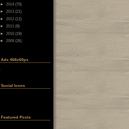
►
2014
(70)
►
2013
(21)
►
2012
(12)
►
2011
(9)
►
2010
(19)
►
2009
(26)
Ads 468x60px
.
Social Icons
Featured Posts