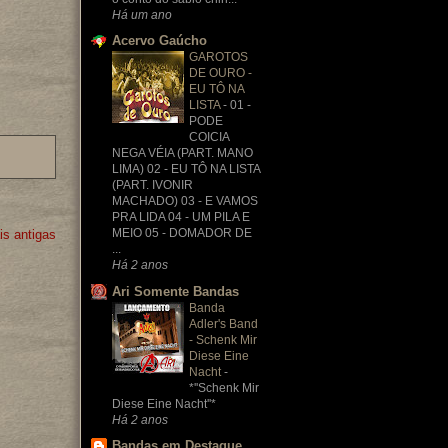
Há um ano
Acervo Gaúcho
GAROTOS
DE OURO -
EU TÔ NA
LISTA
-
01 -
PODE
COICIA
NEGA VÉIA (PART. MANO
LIMA) 02 - EU TÔ NA LISTA
(PART. IVONIR
MACHADO) 03 - E VAMOS
PRA LIDA 04 - UM PILA E
MEIO 05 - DOMADOR DE
s antigas
...
Há 2 anos
Ari Somente Bandas
Banda
Adler's Band
- Schenk Mir
Diese Eine
Nacht
-
*''Schenk Mir
Diese Eine Nacht''*
Há 2 anos
Bandas em Destaque