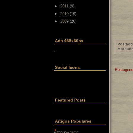
►
2011
(9)
►
2010
(19)
►
2009
(26)
Ads 468x60px
Postado
Marcad
.
Social Icons
Postagens
Featured Posts
Artigos Populares