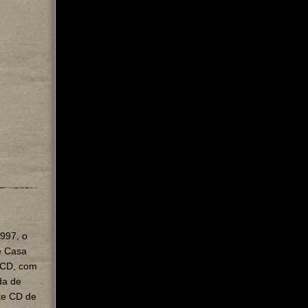
997, o
e Casa
 CD, com
ida de
te CD de