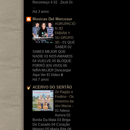
Recomeço 4:32 · Zezé Di
...
Há 3 anos
Musicas Del Mercosur
AGRUPACIÓ
N 3D
FABIÁN Y
SU GRUPO
3D
-
01 QUE
SABER 02
SABES MEJOR QUE
NADIE 03 NOS AMAMOS
04 VUELVE 05 BLOQUE
FORRÓ (EN VIVO) 06
NIÑA MUJER Descargar
Aqui Ver El Video ⬇️
Há 7 anos
ACERVO DO SERTÃO
Zé Pagão e
Fostino - Os
Violeiros da
Voz Macia
-
01 Adeus
Aurora 02
Borda Da Mata 03 Briga
De Casado 04 Coração
Mineiro 05 Maria Rita 06