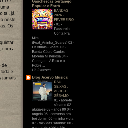
EU TÔ
Gauchescas Sertanejo
Popular e Forró
e uma
BANDAS
 tal, já
2026 -
do neste
FEVEREIRO
-
01 -
as, Os
Passarela -
Conta Pra
Mim
quistar
(Feat_Aninha_Soares) 02 -
Os Atuais - Voarei 03 -
, com a
Banda Céu e Cantos -
Morena Misteriosa 04 -
Coringao - A Rica e o
e de
Pobre ...
Há 2 meses
 toda e
Blog Acervo Musical
s jamais
RAUL
SEIXAS :
ABRE-TE
SÉSAMO
-
01 - abre-te
sésamo 02 -
aluga-se 03 - anos 80 04 -
angela 05 - conversa pra
boi dormir 06 - minha viola
07 - rock das "aranha" 08 -
o conto do sábio chin...