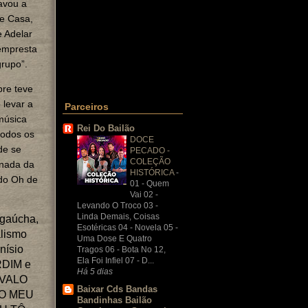
avou a
e Casa,
 Adelar
 empresta
rupo”.
re teve
 levar a
Parceiros
música
Rei Do Bailão
todos os
DOCE
de se
PECADO -
COLEÇÃO
rnada da
HISTÓRICA
-
 do Oh de
01 - Quem
Vai 02 -
Levando O Troco 03 -
Linda Demais, Coisas
 gaúcha,
Esotéricas 04 - Novela 05 -
alismo
Uma Dose E Quatro
nísio
Tragos 06 - Bota No 12,
Ela Foi Infiel 07 - D...
RDIM e
Há 5 dias
AVALO
Baixar Cds Bandas
 DO MEU
Bandinhas Bailão