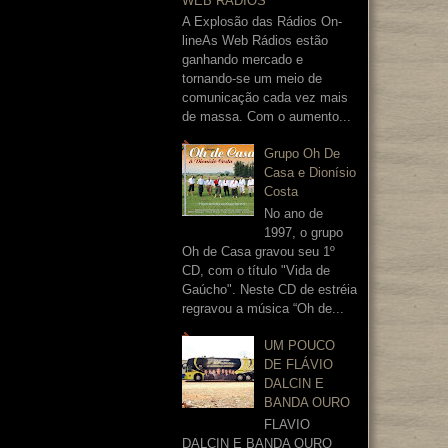
WEB RÁDIOS
A Explosão das Rádios On-
lineAs Web Rádios estão
ganhando mercado e
tornando-se um meio de
comunicação cada vez mais
de massa. Com o aumento...
Grupo Oh De
Casa e Dionísio
Costa
No ano de
1997, o grupo
Oh de Casa gravou seu 1º
CD, com o título "Vida de
Gaúcho". Neste CD de estréia
regravou a música “Oh de...
UM POUCO
DE FLÁVIO
DALCIN E
BANDA OURO
FLAVIO
DALCIN E BANDA OURO