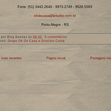
Fone: (51) 3442.2640 - 9973.2749 - 9526.5583
ohdecasa@brturbo.com.br
Porto Alegre - RS
 por
Blog Bandas
às
08:30
0 comentários
ores:
Grupo Oh De Casa e Dionísio Costa
 mais recentes
Página inicial
Postagens mai