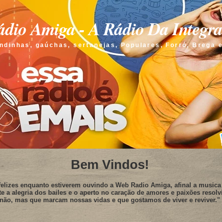
dio Amiga - A Rádio Da Integr
ndinhas, gaúchas, sertanejas, Populares, Forró, Brega 
Bem Vindos!
elizes enquanto estiverem ouvindo a Web Radio Amiga, afinal a musica 
te a alegria dos bailes e o aperto no caração de amores e paixões resolv
não, mas que marcam nossas vidas e que gostamos de viver e reviver."