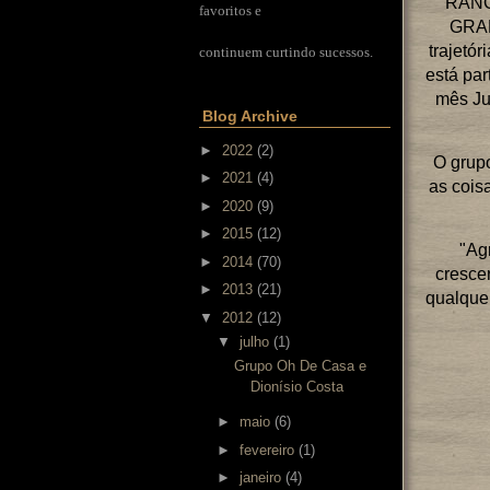
RANC
favoritos e
GRAN
trajetó
continuem curtindo sucessos.
está pa
mês Ju
Blog Archive
►
2022
(2)
O grup
►
2021
(4)
as cois
►
2020
(9)
►
2015
(12)
"Ag
►
2014
(70)
cresce
►
2013
(21)
qualque
▼
2012
(12)
▼
julho
(1)
Grupo Oh De Casa e
Dionísio Costa
►
maio
(6)
►
fevereiro
(1)
►
janeiro
(4)