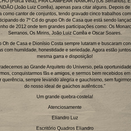
HO (Porca Véia), PRA CAMPEAR NAMORO (Os Serranos), 
DÃO (João Luiz Corrêa), apenas para citar alguns. Depois d
ria como cantor de conjuntos, tendo gravado cinco trabalhos como
rticipando do 7º Cd do grupo Oh de Casa que está sendo lança
nho de 2012 onde tem grandes participações como: Os Monarc
Serranos, Os Mirins, João Luiz Corrêa e Oscar Soares.
o Oh de Casa e Dionísio Costa sempre lutaram e buscaram con
as com humildade, honestidade e seriedade. Agora estão juntos
mesma garra e disposição!
radecemos ao Grande Arquiteto do Universo, pela oportunidad
rmos, conquistarmos fãs e amigos, e sermos bem recebidos em
r querência, sempre levando alegria e gauchismo, sem fugirmo
do nosso ideal de gaúchos autênticos."
Um grande quebra-costela!
Atenciosamente
Eliandro Luz
Escritório Quadros Eliandro