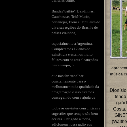
baileiras como:
Bandas"bailão", Bandinhas,
Gauchescas, Tchê Music,
Sertanejas, Forró e Populares de
diversas regiões do Brasil e de
países vizinhos,
especialmente a Argentina,
Completamos 12 anos de
existência e estamos muito
felizes com os ares alcançados
neste tempo, o
apresent
música c
que nos faz trabalhar
constantemente para o
melhoramento da qualidade da
Dionísi
programação e isso estamos
tendo
conseguindo com a ajuda de
gaúch
todos os ouvintes com críticas e
Costa,
sugestões que sempre são bem
GINET
aceitas. Obrigado a todos,
(Walth
adicionem nossa rádio aos