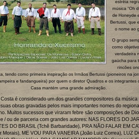
estréia regr
música “Oh d
de Honeyde e
Bertussi, que
o nome ao g
O grupo semp
como objetivo
verdadeira 
gaúcha para 
rincões on
a, tendo como primeira inspiração os Irmãos Bertussi (pioneiros na jo
ampeira e fandangueira) por quem o diretor Quadros e os integrantes
Casa mantém uma grande admiração.
o Costa é considerado um dos grandes compositores da música
 suas obras gravadas pelos mais importantes nomes do region
o. Muitos sucessos que viraram febre são composições de Dio
 e / ou de parceria com grandes autores: NAS FLORES DO JA
ES DO BRASIL (Tchê Barbaridade), PRA NÃO FALAR EM C
er Morais), ME VOU PARA VANEIRA (João Luiz Correa), LUZ