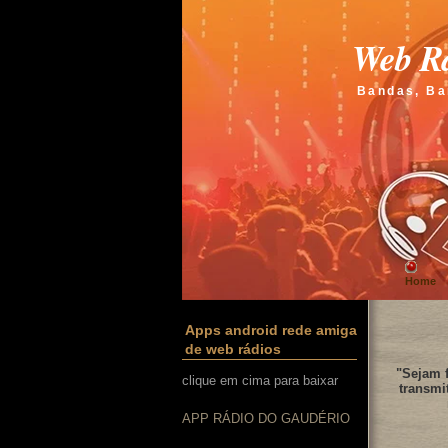
Web Rá
Bandas, Ba
Home
Apps android rede amiga
de web rádios
"Sejam f
clique em cima para baixar
transmi
APP RÁDIO DO GAUDÉRIO