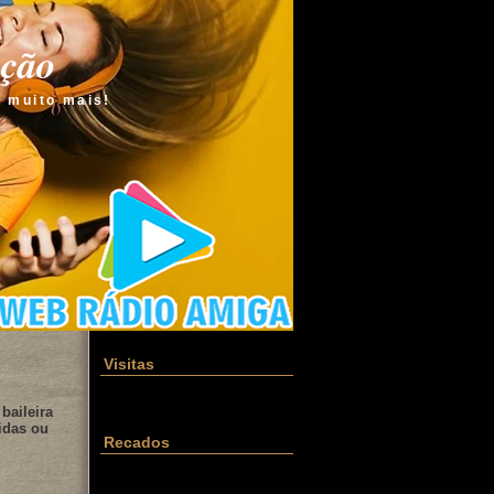
ação
e muito mais!
Visitas
baileira
idas ou
Recados