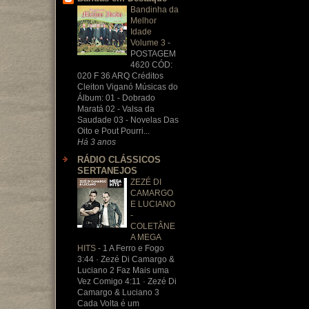
Bandinha da
Melhor
Idade
Volume 3
-
POSTAGEM
4620 CÓD:
020 F 36 ARQ Créditos
Cleiton Viganó Músicas do
Álbum: 01 - Dobrado
Maratá 02 - Valsa da
Saudade 03 - Novelas Das
Oito e Pout Pourri...
Há 3 anos
RÁDIO CLÁSSICOS
SERTANEJOS
ZEZÉ DI
CAMARGO
E LUCIANO
-
COLETÂNE
A MEGA
HITS
-
1 A Ferro e Fogo
3:44 · Zezé Di Camargo &
Luciano 2 Faz Mais uma
Vez Comigo 4:11 · Zezé Di
Camargo & Luciano 3
Cada Volta é um