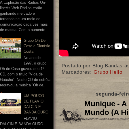
A Explosão das Rádios On-
lineAs Web Rádios estão
ganhando mercado e
tornando-se um meio de
comunicação cada vez mais
de massa. Com o aumento...
Grupo Oh De
Casa e Dionísio
Costa
No ano de
1997, o grupo
Postado por
Blog Bandas
à
Oh de Casa gravou seu 1º
Marcadores:
Grupo Hello
CD, com o título "Vida de
Gaúcho". Neste CD de estréia
regravou a música “Oh de...
segunda-feir
UM POUCO
DE FLÁVIO
Munique - A
DALCIN E
Mundo (A His
BANDA OURO
FLAVIO
DALCIN E BANDA OURO