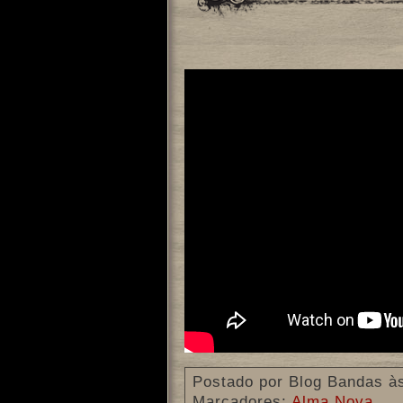
Postado por
Blog Bandas
à
Marcadores:
Alma Nova