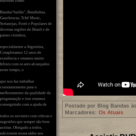
baileiras como:
Bandas"bailão", Bandinhas,
Gauchescas, Tchê Music,
Sertanejas, Forró e Populares de
diversas regiões do Brasil e de
países vizinhos,
especialmente a Argentina,
Completamos 12 anos de
existência e estamos muito
felizes com os ares alcançados
neste tempo, o
que nos faz trabalhar
constantemente para o
melhoramento da qualidade da
programação e isso estamos
conseguindo com a ajuda de
Postado por
Blog Bandas
à
Marcadores:
Os Atuais
todos os ouvintes com críticas e
sugestões que sempre são bem
aceitas. Obrigado a todos,
adicionem nossa rádio aos