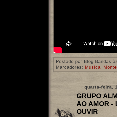
Postado por
Blog Bandas
à
Marcadores:
Musical Monte
quarta-feira,
GRUPO ALMA
AO AMOR -
OUVIR