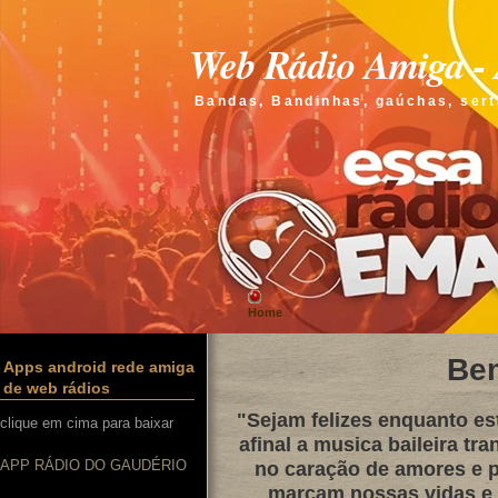
Web Rádio Amiga - 
Bandas, Bandinhas, gaúchas, sert
Home
Be
Apps android rede amiga
de web rádios
"Sejam felizes enquanto e
clique em cima para baixar
afinal a musica baileira tra
APP RÁDIO DO GAUDÉRIO
no caração de amores e p
marcam nossas vidas e q