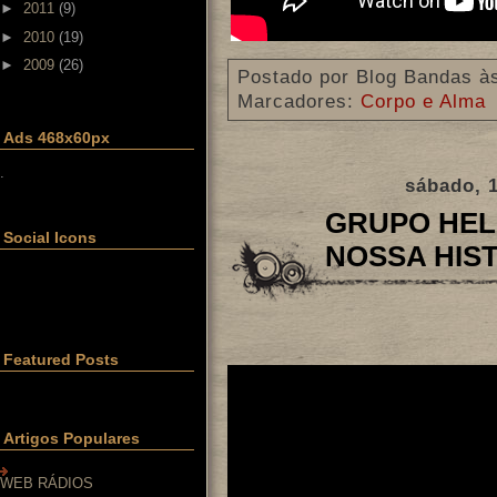
►
2011
(9)
►
2010
(19)
►
2009
(26)
Postado por
Blog Bandas
à
Marcadores:
Corpo e Alma
Ads 468x60px
.
sábado, 1
GRUPO HEL
Social Icons
NOSSA HIS
Featured Posts
Artigos Populares
WEB RÁDIOS