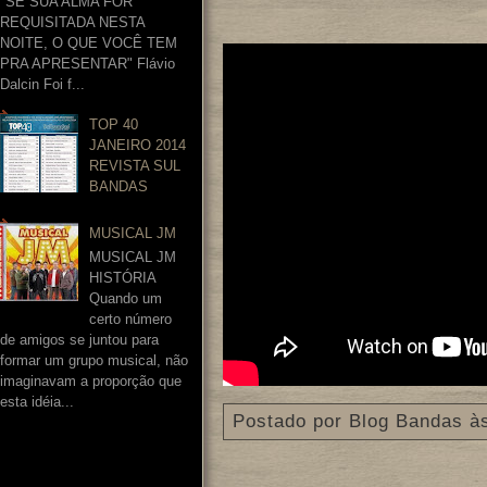
"SE SUA ALMA FOR
REQUISITADA NESTA
NOITE, O QUE VOCÊ TEM
PRA APRESENTAR" Flávio
Dalcin Foi f...
TOP 40
JANEIRO 2014
REVISTA SUL
BANDAS
MUSICAL JM
MUSICAL JM
HISTÓRIA
Quando um
certo número
de amigos se juntou para
formar um grupo musical, não
imaginavam a proporção que
esta idéia...
Postado por
Blog Bandas
à