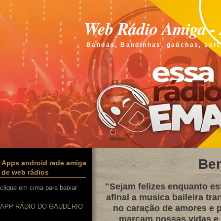
Web Rádio Amiga - 
Bandas, Bandinhas, gaúchas, sert
Home
Be
Apps android rede amiga
de web rádios
"Sejam felizes enquanto e
clique em cima para baixar
afinal a musica baileira tra
APP RÁDIO DO GAUDÉRIO
no caração de amores e p
marcam nossas vidas e q