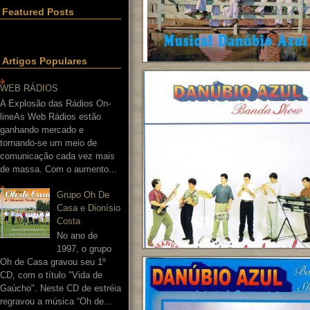
Featured Posts
Artigos Populares
WEB RÁDIOS
A Explosão das Rádios On-
lineAs Web Rádios estão
ganhando mercado e
tornando-se um meio de
comunicação cada vez mais
de massa. Com o aumento...
Grupo Oh De
Casa e Dionísio
Costa
No ano de
1997, o grupo
Oh de Casa gravou seu 1º
CD, com o título "Vida de
Gaúcho". Neste CD de estréia
regravou a música “Oh de...