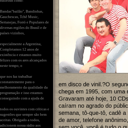
baileiras como:
Bandas"bailão", Bandinhas,
Gauchescas, Tchê Music,
Sertanejas, Forró e Populares de
diversas regiões do Brasil e de
países vizinhos,
especialmente a Argentina,
Completamos 12 anos de
existência e estamos muito
felizes com os ares alcançados
neste tempo, o
que nos faz trabalhar
constantemente para o
em disco de vinil.?O segun
melhoramento da qualidade da
chega em 1995, com uma 
programação e isso estamos
Gravaram até hoje, 10 CDs
conseguindo com a ajuda de
caíram no agrado do público
todos os ouvintes com críticas e
semana, tô-que-tô, cadê a 
sugestões que sempre são bem
de amor, telefone anônimo, 
aceitas. Obrigado a todos,
adicionem nossa rádio aos
sem você, você é tudo o qu