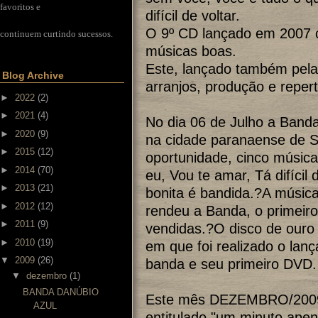
favoritos e
difícil de voltar.
O 9º CD lançado em 2007 
continuem curtindo sucessos.
músicas boas.
Este, lançado também pela
Blog Archive
arranjos, produção e repert
►
2022
(2)
►
2021
(4)
No dia 06 de Julho a Band
►
2020
(9)
na cidade paranaense de S
►
2015
(12)
oportunidade, cinco música
►
2014
(70)
eu, Vou te amar, Tá difícil 
►
2013
(21)
bonita é bandida.?A músic
►
2012
(12)
rendeu a Banda, o primeir
►
2011
(9)
vendidas.?O disco de ouro
►
2010
(19)
em que foi realizado o lan
▼
2009
(26)
banda e seu primeiro DVD.
▼
dezembro
(1)
BANDA DANÚBIO
Este mês DEZEMBRO/2009 a
AZUL
entitulado "um minuto apen