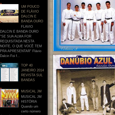
UM POUCO
DE FLÁVIO
DALCIN E
BANDA OURO
FLAVIO
DALCIN E BANDA OURO
"SE SUA ALMA FOR
REQUISITADA NESTA
NOITE, O QUE VOCÊ TEM
PRA APRESENTAR" Flávio
Dalcin Foi f...
TOP 40
JANEIRO 2014
REVISTA SUL
BANDAS
MUSICAL JM
MUSICAL JM
HISTÓRIA
Quando um
certo número