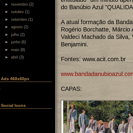
►
novembro
(2)
do Banúbio Azul "QUALIDA
►
outubro
(1)
►
setembro
(1)
A atual formação da Banda
►
agosto
(2)
Rogério Borchatte, Márcio 
►
julho
(2)
Valdeci Machado da Silva, 
►
junho
(6)
Benjamini.
►
maio
(8)
►
abril
(3)
Fontes: www.acit.com.br
www.bandadanubioazul.co
Ads 468x60px
.
CAPAS:
Social Icons