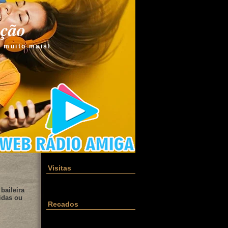
ação
e muito mais!
Visitas
baileira
idas ou
Recados