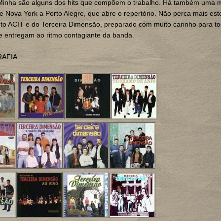
Minha são alguns dos hits que compõem o trabalho. Há também uma 
De Nova York a Porto Alegre, que abre o repertório. Não perca mais es
to ACIT e do Terceira Dimensão, preparado com muito carinho para t
e entregam ao ritmo contagiante da banda.
AFIA: