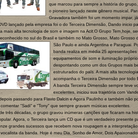
que marcou para sempre a história do grupo, 
o pioneiro lançado neste gênero musical. Par
Gravadora também foi um momento impar, já
DVD lançado pela empresa foi o do Terceira Dimensão, Dando inicio p
a mais alta tecnologia de som e imagem na Acit.O Grupo Tem,hoje, se
reconhecido no sul do Brasil e também no Mato Grosso, Mato Grosso d
São
Paulo e ainda Argentina e Paraguai. P
banda realiza em média 25 apresentações
equipamentos de som e iluminação próprio
despontando como um dos Grupos mais 
estruturados do país. A mais alta tecnologi
acompanha o Terceira Dimensão por todo B
A banda Terceira Dimensão sempre teve vo
excelentes, iniciou sua trajetória com Vande
 depois passando para Flavio Dalcin e Agora Paulinho e também não 
 comentar "Sadi" e "Tony" que sempre gravam músicas excelentes.
e três décadas, o grupo gravou inúmeras canções que ficaram na hist
pular. Agora, o Terceira lança um CD que é um verdadeiro presente p
 onze grandes sucessos que recebem nova roupagem e a interpretação
 vocalista da banda. Hoje é meu Dia, Sonho de Amor, Dois Apaixonado