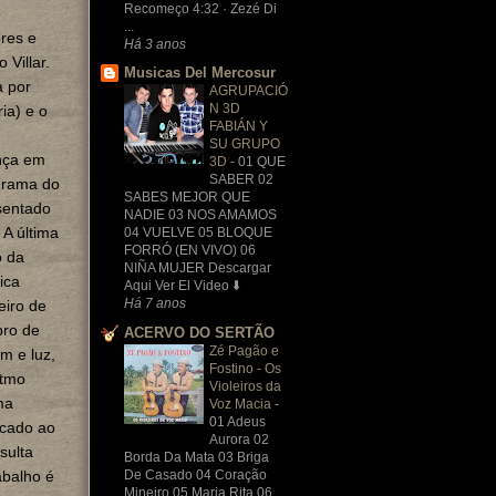
Recomeço 4:32 · Zezé Di
e
...
res e
Há 3 anos
 Villar.
Musicas Del Mercosur
a por
AGRUPACIÓ
N 3D
ria) e o
FABIÁN Y
SU GRUPO
nça em
3D
-
01 QUE
SABER 02
grama do
SABES MEJOR QUE
sentado
NADIE 03 NOS AMAMOS
A última
04 VUELVE 05 BLOQUE
FORRÓ (EN VIVO) 06
o da
NIÑA MUJER Descargar
ica
Aqui Ver El Video ⬇️
Há 7 anos
eiro de
bro de
ACERVO DO SERTÃO
Zé Pagão e
m e luz,
Fostino - Os
itmo
Violeiros da
ma
Voz Macia
-
01 Adeus
icado ao
Aurora 02
sulta
Borda Da Mata 03 Briga
De Casado 04 Coração
abalho é
Mineiro 05 Maria Rita 06