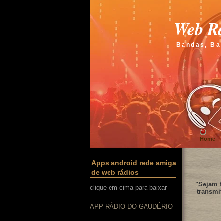
Web Rá
Bandas, Ba
Home
Apps android rede amiga
de web rádios
"Sejam f
clique em cima para baixar
transmi
APP RÁDIO DO GAUDÉRIO