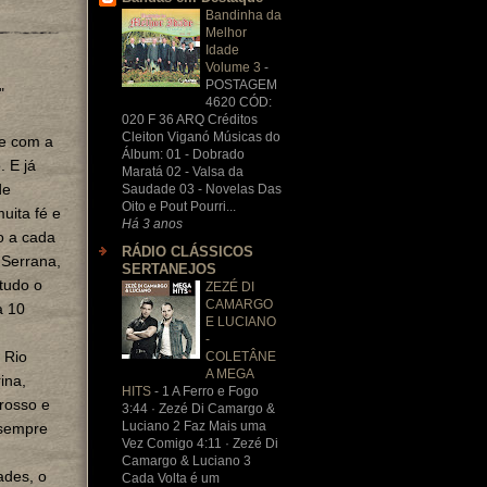
Bandinha da
Melhor
Idade
Volume 3
-
POSTAGEM
"
4620 CÓD:
020 F 36 ARQ Créditos
Cleiton Viganó Músicas do
e com a
Álbum: 01 - Dobrado
 E já
Maratá 02 - Valsa da
de
Saudade 03 - Novelas Das
Oito e Pout Pourri...
uita fé e
Há 3 anos
o a cada
RÁDIO CLÁSSICOS
 Serrana,
SERTANEJOS
 tudo o
ZEZÉ DI
CAMARGO
a 10
E LUCIANO
-
 Rio
COLETÂNE
A MEGA
ina,
HITS
-
1 A Ferro e Fogo
rosso e
3:44 · Zezé Di Camargo &
Luciano 2 Faz Mais uma
sempre
Vez Comigo 4:11 · Zezé Di
Camargo & Luciano 3
ades, o
Cada Volta é um