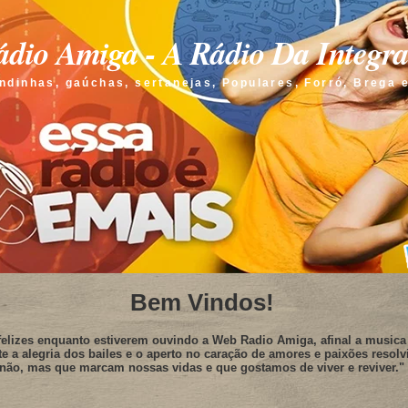
dio Amiga - A Rádio Da Integr
ndinhas, gaúchas, sertanejas, Populares, Forró, Brega 
Bem Vindos!
elizes enquanto estiverem ouvindo a Web Radio Amiga, afinal a musica 
te a alegria dos bailes e o aperto no caração de amores e paixões resolv
não, mas que marcam nossas vidas e que gostamos de viver e reviver."