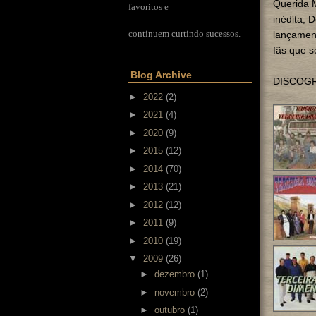
Querida 
favoritos e
inédita, 
continuem curtindo sucessos.
lançamen
fãs que s
Blog Archive
DISCOGR
►
2022
(2)
►
2021
(4)
►
2020
(9)
►
2015
(12)
►
2014
(70)
►
2013
(21)
►
2012
(12)
►
2011
(9)
►
2010
(19)
▼
2009
(26)
►
dezembro
(1)
►
novembro
(2)
►
outubro
(1)