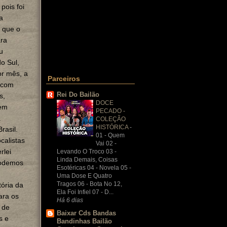
pois foi
a
 que o
ara
u
o Sul,
or mês, a
Parceiros
 com
Rei Do Bailão
s,
DOCE
bem
PECADO -
a
COLEÇÃO
HISTÓRICA
-
rasil.
01 - Quem
calistas
Vai 02 -
rlei
Levando O Troco 03 -
Linda Demais, Coisas
podemos
Esotéricas 04 - Novela 05 -
Uma Dose E Quatro
Tragos 06 - Bota No 12,
ória da
Ela Foi Infiel 07 - D...
ara os
Há 6 dias
 de
Baixar Cds Bandas
s e
Bandinhas Bailão