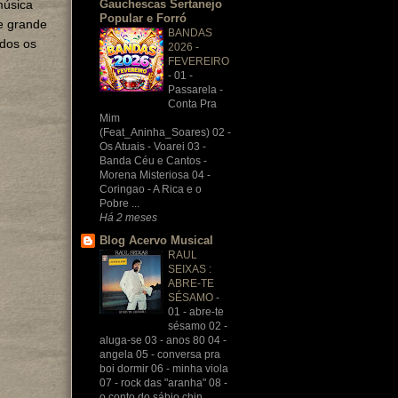
Gauchescas Sertanejo
música
Popular e Forró
te grande
BANDAS
odos os
2026 -
FEVEREIRO
-
01 -
Passarela -
Conta Pra
Mim
(Feat_Aninha_Soares) 02 -
Os Atuais - Voarei 03 -
Banda Céu e Cantos -
Morena Misteriosa 04 -
Coringao - A Rica e o
Pobre ...
Há 2 meses
Blog Acervo Musical
RAUL
SEIXAS :
ABRE-TE
SÉSAMO
-
01 - abre-te
sésamo 02 -
aluga-se 03 - anos 80 04 -
angela 05 - conversa pra
boi dormir 06 - minha viola
07 - rock das "aranha" 08 -
o conto do sábio chin...