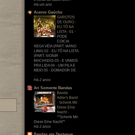
Há um ano
Acervo Gaúcho
GAROTOS
DE OURO -
EU TÔ NA
LISTA
-
01 -
PODE
COICIA
NEGA VÉIA (PART. MANO
LIMA) 02 - EU TÔ NA LISTA
(PART. IVONIR
MACHADO) 03 - E VAMOS
PRA LIDA 04 - UM PILA E
MEIO 05 - DOMADOR DE
...
Há 2 anos
Ari Somente Bandas
Banda
Adler's Band
- Schenk Mir
Diese Eine
Nacht
-
*''Schenk Mir
Diese Eine Nacht''*
Há 2 anos
Bandas em Destaque