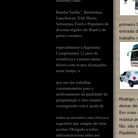
baileiras como:
Bandas"bailão", Bandinhas,
Gauchescas, Tchê Music,
Sertanejas, Forró e Populares de
primeiro 
diversas regiões do Brasil e de
entrada d
países vizinhos,
trabalho 
especialmente a Argentina,
Completamos 12 anos de
existência e estamos muito
felizes com os ares alcançados
neste tempo, o
que nos faz trabalhar
constantemente para o
melhoramento da qualidade da
Rodrigo,
programação e isso estamos
deixar de
conseguindo com a ajuda de
Em mais d
todos os ouvintes com críticas e
música po
sugestões que sempre são bem
fãs: são
aceitas. Obrigado a todos,
Paulinho,
adicionem nossa rádio aos