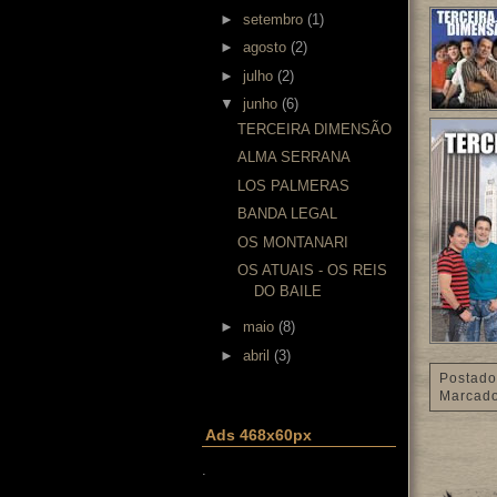
►
setembro
(1)
►
agosto
(2)
►
julho
(2)
▼
junho
(6)
TERCEIRA DIMENSÃO
ALMA SERRANA
LOS PALMERAS
BANDA LEGAL
OS MONTANARI
OS ATUAIS - OS REIS
DO BAILE
►
maio
(8)
►
abril
(3)
Postado
Marcad
Ads 468x60px
.