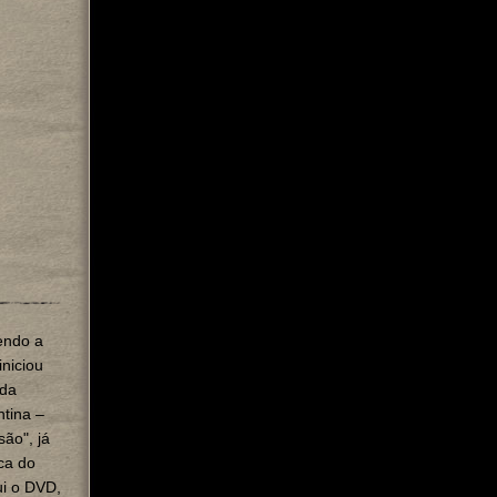
endo a
iniciou
 da
ntina –
ão", já
ca do
i o DVD,