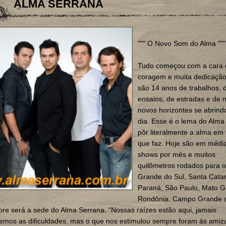
ALMA SERRANA
""" O Novo Som do Alma """
Tudo começou com a cara 
coragem e muita dedicação.
são 14 anos de trabalhos, 
ensaios, de estradas e de m
novos horizontes se abrind
dia. Esse é o lema do Alma
pôr literalmente a alma em
que faz. Hoje são em médi
shows por mês e muitos
quilômetros rodados para o
Grande do Sul, Santa Catar
Paraná, São Paulo, Mato G
Rondônia. Campo Grande 
pre será a sede do Alma Serrana. “Nossas raízes estão aqui, jamais
emos as dificuldades, mas o que nos estimulou sempre foram às amiz