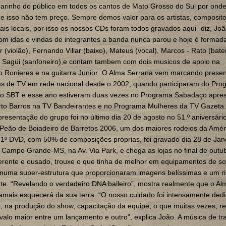
carinho do público em todos os cantos de Mato Grosso do Sul por ond
e isso não tem preço. Sempre demos valor para os artistas, composito
nais locais, por isso os nossos CDs foram todos gravados aqui” diz, João
m idas e vindas de integrantes a banda nunca parou e hoje é formad
ar (violão), Fernando Villar (baixo), Mateus (vocal), Marcos - Rato (bate
- Sagüi (sanfoneiro),e contam tambem com dois musicos de apoio na
o Ronieres e na guitarra Junior .O Alma Serrana vem marcando prese
s de TV em rede nacional desde o 2002, quando participaram do Pro
no SBT e esse ano estiveram duas vezes no Programa Sabadaço apre
rto Barros na TV Bandeirantes e no Programa Mulheres da TV Gazeta. 
resentação do grupo foi no último dia 20 de agosto no 51.º aniversári
Peão de Boiadeiro de Barretos 2006, um dos maiores rodeios da Amér
 1º DVD, com 50% de composições próprias, foi gravado dia 28 de Jan
Campo Grande-MS, na Av. Via Park, e chega as lojas no final de outu
erente e ousado, trouxe o que tinha de melhor em equipamentos de so
numa super-estrutura que proporcionaram imagens belíssimas e um r
te. “Revelando o verdadeiro DNA baileiro”, mostra realmente que o Al
amais esquecerá da sua terra. “O nosso cuidado foi intensamente ded
o, na produção do show, capacitação da equipe, o que muitas vezes, re
valo maior entre um lançamento e outro”, explica João. A música de tr