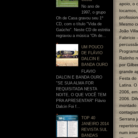
apoio, o 
No ano de
tocamos, 
1997, o grupo
profissio
Oh de Casa gravou seu 1º
CD, com o título "Vida de
Mesmo co
Gaúcho". Neste CD de estréia
João Vill
regravou a música “Oh de...
Fabrício 
percussã
UM POUCO
Programa
DE FLÁVIO
Ratinho 
DALCIN E
BANDA OURO
por Gilbe
FLAVIO
grande ap
DALCIN E BANDA OURO
Festa do 
"SE SUA ALMA FOR
Latina. O
REQUISITADA NESTA
2006, em 
NOITE, O QUE VOCÊ TEM
2006. Dif
PRA APRESENTAR" Flávio
montado 
Dalcin Foi f...
contagian
TOP 40
Serrana j
JANEIRO 2014
repertóri
REVISTA SUL
num inter
BANDAS