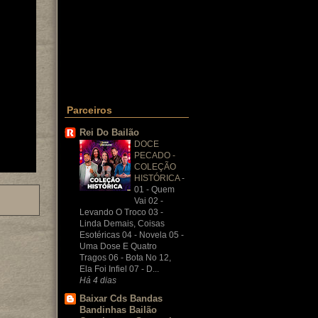
Parceiros
Rei Do Bailão
DOCE
PECADO -
COLEÇÃO
HISTÓRICA
-
01 - Quem
Vai 02 -
Levando O Troco 03 -
Linda Demais, Coisas
Esotéricas 04 - Novela 05 -
Uma Dose E Quatro
Tragos 06 - Bota No 12,
Ela Foi Infiel 07 - D...
Há 4 dias
Baixar Cds Bandas
Bandinhas Bailão