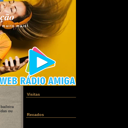
ação
e muito mais!
Visitas
baileira
idas ou
Recados