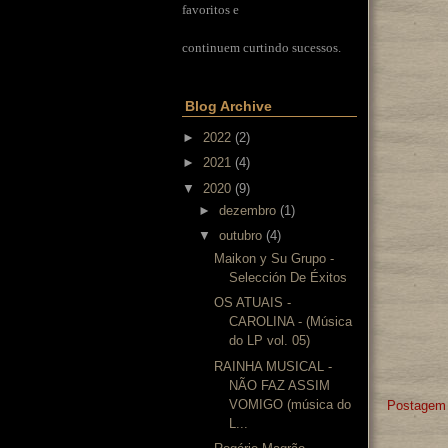
favoritos e
continuem curtindo sucessos.
Blog Archive
►
2022
(2)
►
2021
(4)
▼
2020
(9)
►
dezembro
(1)
▼
outubro
(4)
Maikon y Su Grupo -
Selección De Éxitos
OS ATUAIS -
CAROLINA - (Música
do LP vol. 05)
RAINHA MUSICAL -
NÃO FAZ ASSIM
VOMIGO (música do
Postagem 
L...