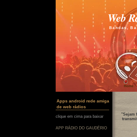
Web Rá
Bandas, Ba
Home
Apps android rede amiga
de web rádios
"Sejam f
clique em cima para baixar
transmi
APP RÁDIO DO GAUDÉRIO