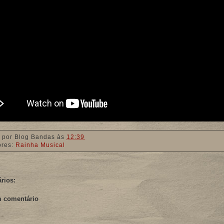
 por
Blog Bandas
às
12:39
ores:
Rainha Musical
rios:
m comentário