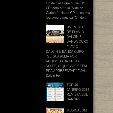
Oh de Casa gravou seu 1º
CD, com o título "Vida de
Gaúcho". Neste CD de estréia
regravou a música “Oh de...
UM POUCO
DE FLÁVIO
DALCIN E
BANDA OURO
FLAVIO
DALCIN E BANDA OURO
"SE SUA ALMA FOR
REQUISITADA NESTA
NOITE, O QUE VOCÊ TEM
PRA APRESENTAR" Flávio
Dalcin Foi f...
TOP 40
JANEIRO 2014
REVISTA SUL
BANDAS
MUSICAL JM