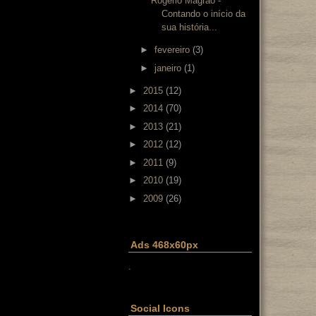
Rogério Magrão -
Contando o início da
sua história...
►
fevereiro
(3)
►
janeiro
(1)
►
2015
(12)
►
2014
(70)
►
2013
(21)
►
2012
(12)
►
2011
(9)
►
2010
(19)
►
2009
(26)
Ads 468x60px
.
Social Icons