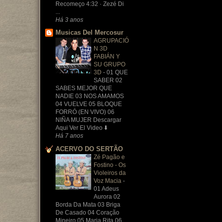
Recomeço 4:32 · Zezé Di
...
Há 3 anos
Musicas Del Mercosur
AGRUPACIÓ
N 3D
FABIÁN Y
SU GRUPO
3D
-
01 QUE
SABER 02
SABES MEJOR QUE
NADIE 03 NOS AMAMOS
04 VUELVE 05 BLOQUE
FORRÓ (EN VIVO) 06
NIÑA MUJER Descargar
Aqui Ver El Video ⬇️
Há 7 anos
ACERVO DO SERTÃO
Zé Pagão e
Fostino - Os
Violeiros da
Voz Macia
-
01 Adeus
Aurora 02
Borda Da Mata 03 Briga
De Casado 04 Coração
Mineiro 05 Maria Rita 06