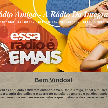
dio Amiga - A Rádio Da Integr
ndinhas, gaúchas, sertanejas, Populares, Forró, Brega 
Bem Vindos!
elizes enquanto estiverem ouvindo a Web Radio Amiga, afinal a musica 
te a alegria dos bailes e o aperto no caração de amores e paixões resolv
não, mas que marcam nossas vidas e que gostamos de viver e reviver."