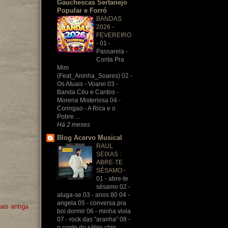
Gauchescas Sertanejo
Popular e Forró
BANDAS
2026 -
FEVEREIRO
-
01 -
Passarela -
Conta Pra
Mim
(Feat_Aninha_Soares) 02 -
Os Atuais - Voarei 03 -
Banda Céu e Cantos -
Morena Misteriosa 04 -
Coringao - A Rica e o
Pobre ...
Há 2 meses
Blog Acervo Musical
RAUL
SEIXAS :
ABRE-TE
SÉSAMO
-
01 - abre-te
sésamo 02 -
aluga-se 03 - anos 80 04 -
angela 05 - conversa pra
is antiga
boi dormir 06 - minha viola
07 - rock das "aranha" 08 -
o conto do sábio chin...