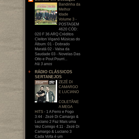
Bandinha da
Melhor
Idade
Volume 3
-
POSTAGEM
4620 CÓD:
020 F 36 ARQ Créditos
Cleiton Viganó Músicas do
Álbum: 01 - Dobrado
Maratá 02 - Valsa da
Saudade 03 - Novelas Das
Oito e Pout Pourri...
Há 3 anos
RÁDIO CLÁSSICOS
SERTANEJOS
ZEZÉ DI
CAMARGO
E LUCIANO
-
COLETÂNE
A MEGA
HITS
-
1 A Ferro e Fogo
3:44 · Zezé Di Camargo &
Luciano 2 Faz Mais uma
Vez Comigo 4:11 · Zezé Di
Camargo & Luciano 3
Cada Volta é um