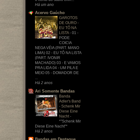
Há um ano
Acervo Gaúcho
GAROTOS
DE OURO -
EU TÔ NA
LISTA
-
01 -
PODE
COICIA
NEGA VÉIA (PART. MANO
LIMA) 02 - EU TÔ NA LISTA
(PART. IVONIR
MACHADO) 03 - E VAMOS
PRA LIDA 04 - UM PILA E
MEIO 05 - DOMADOR DE
...
Há 2 anos
Ari Somente Bandas
Banda
Adler's Band
- Schenk Mir
Diese Eine
Nacht
-
*''Schenk Mir
Diese Eine Nacht''*
Há 2 anos
Bandas em Destaque