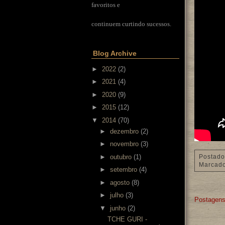
favoritos e
continuem curtindo sucessos.
Blog Archive
►
2022
(2)
►
2021
(4)
►
2020
(9)
►
2015
(12)
▼
2014
(70)
►
dezembro
(2)
►
novembro
(3)
►
outubro
(1)
Postado
Marcad
►
setembro
(4)
►
agosto
(8)
►
julho
(3)
Postagens
▼
junho
(2)
TCHE GURI -