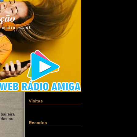
ação
e muito mais!
Visitas
baileira
idas ou
Recados