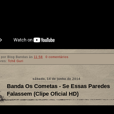
 por
Blog Bandas
às
11:58
0 comentários
ores:
Tchê Guri
sábado, 14 de junho de 2014
Banda Os Cometas - Se Essas Paredes
Falassem (Clipe Oficial HD)