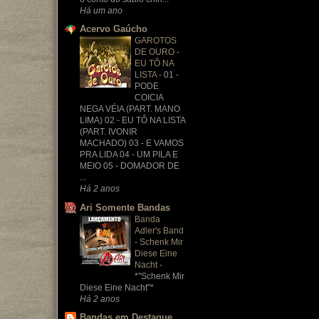
Há um ano
Acervo Gaúcho
GAROTOS
DE OURO -
EU TÔ NA
LISTA
-
01 -
PODE
COICIA
NEGA VÉIA (PART. MANO
LIMA) 02 - EU TÔ NA LISTA
(PART. IVONIR
MACHADO) 03 - E VAMOS
PRA LIDA 04 - UM PILA E
MEIO 05 - DOMADOR DE
...
Há 2 anos
Ari Somente Bandas
Banda
Adler's Band
- Schenk Mir
Diese Eine
Nacht
-
*''Schenk Mir
Diese Eine Nacht''*
Há 2 anos
Bandas em Destaque