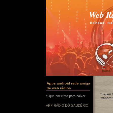
Web Rá
Bandas, Ba
Home
Apps android rede amiga
de web rádios
"Sejam f
clique em cima para baixar
transmi
APP RÁDIO DO GAUDÉRIO