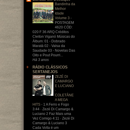
Bandinha da
Melhor
Idade
Volume 3
-
POSTAGEM
4620 CÓD:
020 F 36 ARQ Créditos
Cleiton Viganó Músicas do
Álbum: 01 - Dobrado
Maratá 02 - Valsa da
Saudade 03 - Novelas Das
Oito e Pout Pourri...
Há 3 anos
RÁDIO CLÁSSICOS
SERTANEJOS
ZEZÉ DI
CAMARGO
E LUCIANO
-
COLETÂNE
A MEGA
HITS
-
1 A Ferro e Fogo
3:44 · Zezé Di Camargo &
Luciano 2 Faz Mais uma
Vez Comigo 4:11 · Zezé Di
Camargo & Luciano 3
Cada Volta é um