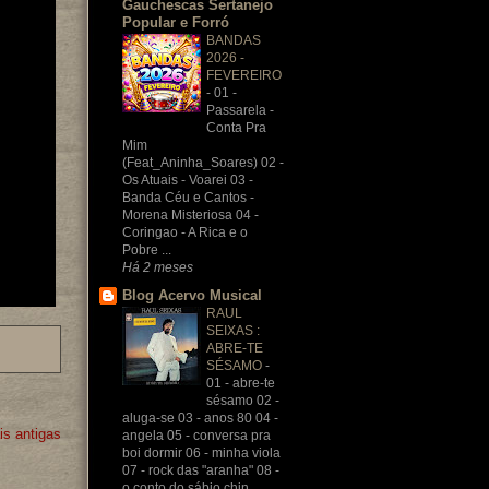
Gauchescas Sertanejo
Popular e Forró
BANDAS
2026 -
FEVEREIRO
-
01 -
Passarela -
Conta Pra
Mim
(Feat_Aninha_Soares) 02 -
Os Atuais - Voarei 03 -
Banda Céu e Cantos -
Morena Misteriosa 04 -
Coringao - A Rica e o
Pobre ...
Há 2 meses
Blog Acervo Musical
RAUL
SEIXAS :
ABRE-TE
SÉSAMO
-
01 - abre-te
sésamo 02 -
aluga-se 03 - anos 80 04 -
s antigas
angela 05 - conversa pra
boi dormir 06 - minha viola
07 - rock das "aranha" 08 -
o conto do sábio chin...