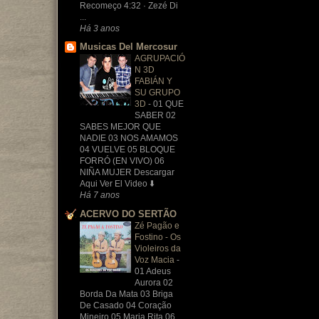
Recomeço 4:32 · Zezé Di
...
Há 3 anos
Musicas Del Mercosur
AGRUPACIÓ
N 3D
FABIÁN Y
SU GRUPO
3D
-
01 QUE
SABER 02
SABES MEJOR QUE
NADIE 03 NOS AMAMOS
04 VUELVE 05 BLOQUE
FORRÓ (EN VIVO) 06
NIÑA MUJER Descargar
Aqui Ver El Video ⬇️
Há 7 anos
ACERVO DO SERTÃO
Zé Pagão e
Fostino - Os
Violeiros da
Voz Macia
-
01 Adeus
Aurora 02
Borda Da Mata 03 Briga
De Casado 04 Coração
Mineiro 05 Maria Rita 06