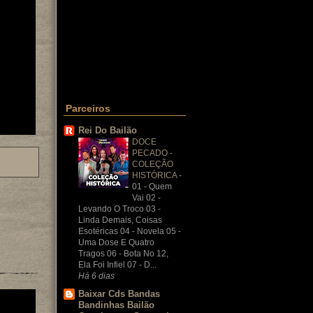
Parceiros
Rei Do Bailão
DOCE
PECADO -
COLEÇÃO
HISTÓRICA
-
01 - Quem
Vai 02 -
Levando O Troco 03 -
Linda Demais, Coisas
Esotéricas 04 - Novela 05 -
Uma Dose E Quatro
Tragos 06 - Bota No 12,
Ela Foi Infiel 07 - D...
Há 6 dias
Baixar Cds Bandas
Bandinhas Bailão