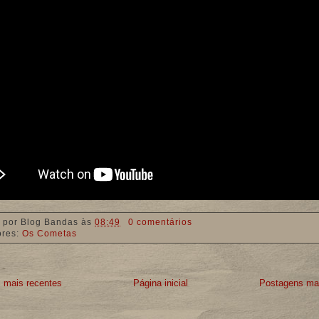
 por
Blog Bandas
às
08:49
0 comentários
ores:
Os Cometas
 mais recentes
Página inicial
Postagens mai