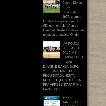
Casa e Dionísio
Costa
No ano de
1997, o grupo
Oh de Casa gravou seu 1º
CD, com o título "Vida de
Gaúcho". Neste CD de estréia
regravou a música “Oh de...
UM POUCO
DE FLÁVIO
DALCIN E
BANDA OURO
FLAVIO
DALCIN E BANDA OURO
"SE SUA ALMA FOR
REQUISITADA NESTA
NOITE, O QUE VOCÊ TEM
PRA APRESENTAR" Flávio
Dalcin Foi f...
TOP 40
JANEIRO 2014