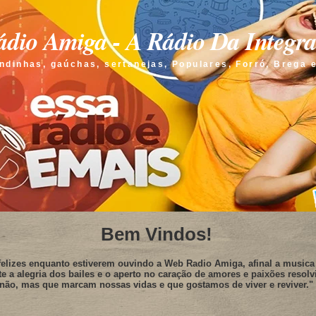
dio Amiga - A Rádio Da Integr
ndinhas, gaúchas, sertanejas, Populares, Forró, Brega 
Bem Vindos!
elizes enquanto estiverem ouvindo a Web Radio Amiga, afinal a musica 
te a alegria dos bailes e o aperto no caração de amores e paixões resolv
não, mas que marcam nossas vidas e que gostamos de viver e reviver."