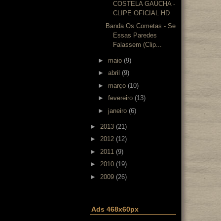
COSTELA GAÚCHA -
CLIPE OFICIAL HD
Banda Os Cometas - Se
Essas Paredes
Falassem (Clip...
►
maio
(9)
►
abril
(9)
►
março
(10)
►
fevereiro
(13)
►
janeiro
(6)
►
2013
(21)
►
2012
(12)
►
2011
(9)
►
2010
(19)
►
2009
(26)
Ads 468x60px