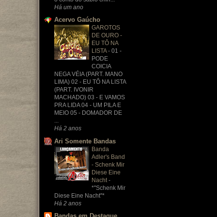
Há um ano
Acervo Gaúcho
GAROTOS
DE OURO -
EU TÔ NA
LISTA
-
01 -
PODE
COICIA
NEGA VÉIA (PART. MANO
LIMA) 02 - EU TÔ NA LISTA
(PART. IVONIR
MACHADO) 03 - E VAMOS
PRA LIDA 04 - UM PILA E
MEIO 05 - DOMADOR DE
...
Há 2 anos
Ari Somente Bandas
Banda
Adler's Band
- Schenk Mir
Diese Eine
Nacht
-
*''Schenk Mir
Diese Eine Nacht''*
Há 2 anos
Bandas em Destaque