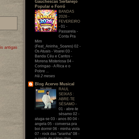
Gauchescas Sertanejo
Popular e Forró
BANDAS
2026 -
FEVEREIRO
-
01 -
Passarela -
Conta Pra
Mim
(Feat_Aninha_Soares) 02 -
s antigas
Os Atuais - Voarei 03 -
Banda Céu e Cantos -
Morena Misteriosa 04 -
Coringao - A Rica e o
Pobre ...
Há 2 meses
Blog Acervo Musical
RAUL
SEIXAS :
ABRE-TE
SÉSAMO
-
01 - abre-te
sésamo 02 -
aluga-se 03 - anos 80 04 -
angela 05 - conversa pra
boi dormir 06 - minha viola
07 - rock das "aranha" 08 -
o conto do sábio chin...