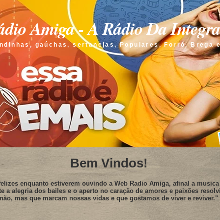
dio Amiga - A Rádio Da Integr
ndinhas, gaúchas, sertanejas, Populares, Forró, Brega 
Bem Vindos!
elizes enquanto estiverem ouvindo a Web Radio Amiga, afinal a musica 
te a alegria dos bailes e o aperto no caração de amores e paixões resolv
não, mas que marcam nossas vidas e que gostamos de viver e reviver."