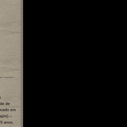
m
ade de
ormado em
aj
ó
n
)
–
19
anos,