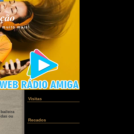
ação
e muito mais!
Visitas
baileira
idas ou
Recados