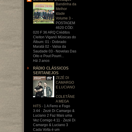
Bandinha da
Melhor
Idade
Volume 3
-
POSTAGEM
4620 CÓD:
020 F 36 ARQ Créditos
Cleiton Viganó Músicas do
Álbum: 01 - Dobrado
Maratá 02 - Valsa da
Saudade 03 - Novelas Das
Oito e Pout Pourri...
Há 3 anos
RÁDIO CLÁSSICOS
SERTANEJOS
ZEZÉ DI
CAMARGO
E LUCIANO
-
COLETÂNE
A MEGA
HITS
-
1 A Ferro e Fogo
3:44 · Zezé Di Camargo &
Luciano 2 Faz Mais uma
Vez Comigo 4:11 · Zezé Di
Camargo & Luciano 3
Cada Volta é um