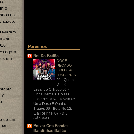
han
om o
todos os
renciado.
ravaram
 o ano
010
Parceiros
ows agora
Rei Do Bailão
ões em
DOCE
PECADO -
COLEÇÃO
HISTÓRICA
-
a
01 - Quem
Vai 02 -
stante
Levando O Troco 03 -
Linda Demais, Coisas
ta”
Esotéricas 04 - Novela 05 -
es
Uma Dose E Quatro
Tragos 06 - Bota No 12,
Ela Foi Infiel 07 - D...
Há 5 dias
ão de um
Baixar Cds Bandas
uas
Bandinhas Bailão