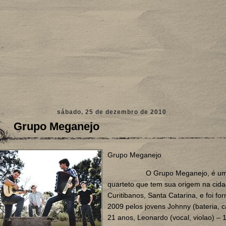
sábado, 25 de dezembro de 2010
Grupo Meganejo
Grupo Meganejo
O Grupo Meganejo, é u
quarteto que tem sua origem na cid
Curitibanos, Santa Catarina, e foi f
2009 pelos jovens J
ohnny
(
bateria, c
21
anos, L
eonardo
(
vocal, violao
)
– 