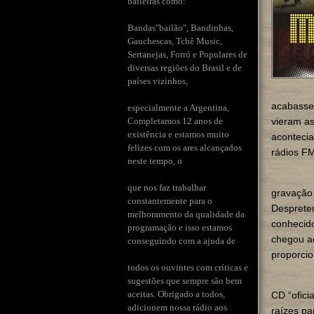
baileiras como:
Bandas"bailão", Bandinhas,
Gauchescas, Tchê Music,
Sertanejas, Forró e Populares de
diversas regiões do Brasil e de
países vizinhos,
acabasse,
especialmente a Argentina,
Completamos 12 anos de
vieram as
existência e estamos muito
acontecia
felizes com os ares alcançados
rádios FM
neste tempo, o
que nos faz trabalhar
gravação 
constantemente para o
Despreten
melhoramento da qualidade da
conhecido
programação e isso estamos
chegou a
conseguindo com a ajuda de
proporcio
todos os ouvintes com críticas e
sugestões que sempre são bem
aceitas. Obrigado a todos,
CD “ofici
adicionem nossa rádio aos
raízes par