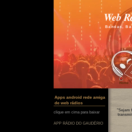
Web Rá
Bandas, Ba
Home
Apps android rede amiga
de web rádios
"Sejam f
clique em cima para baixar
transmi
APP RÁDIO DO GAUDÉRIO