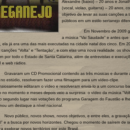
A
lexandre
(b
aixo
)
– 20
anos e J
onat
(v
ocal, violao, guitarra
)
– 20
anos, c
objetivo de levar as suas canções a 
públicos em um estilo sertanejo dife
Em Novembro de 2009 g
a música “Vai Saudade” e antes que
 ela já era uma das mais executadas na cidade natal dos cinco. Em 2
 canções “Volta” e “Tentação”, e com elas uma nova realidade: os sh
m por todo o Estado de Santa Catarina, além de entrevistas e execuç
 e web rádios.
Gravaram um CD Promocional contendo as três músicas e durante 
no estúdio, resolveram fazer uma filmagem para um vídeo-clipe.
siosamente editaram o vídeo e resolveram enviá-lo a um concurso ba
 no momento e meses depois veio a surpresa: o vídeo da música “Vol
o segundo lugar nas votações do programa Garagem do Faustão e lh
nou um destaque a nível nacional.
Novo público, novos shows, novos objetivos, e entre eles, a gravaç
al” e a busca por novos horizontes. Chegou o momento de saírem de s
a explorar novos territórios por este Brasil.