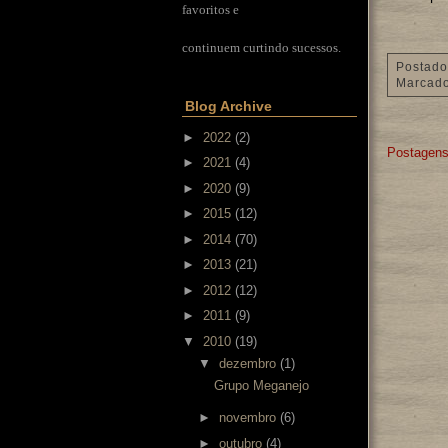
favoritos e
continuem curtindo sucessos.
Postado
Marcad
Blog Archive
►
2022
(2)
Postagens
►
2021
(4)
►
2020
(9)
►
2015
(12)
►
2014
(70)
►
2013
(21)
►
2012
(12)
►
2011
(9)
▼
2010
(19)
▼
dezembro
(1)
Grupo Meganejo
►
novembro
(6)
►
outubro
(4)