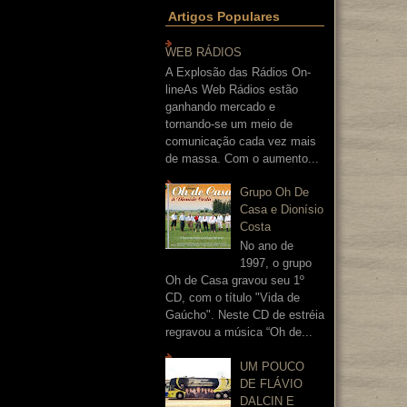
Artigos Populares
WEB RÁDIOS
A Explosão das Rádios On-
lineAs Web Rádios estão
ganhando mercado e
tornando-se um meio de
comunicação cada vez mais
de massa. Com o aumento...
Grupo Oh De
Casa e Dionísio
Costa
No ano de
1997, o grupo
Oh de Casa gravou seu 1º
CD, com o título "Vida de
Gaúcho". Neste CD de estréia
regravou a música “Oh de...
UM POUCO
DE FLÁVIO
DALCIN E