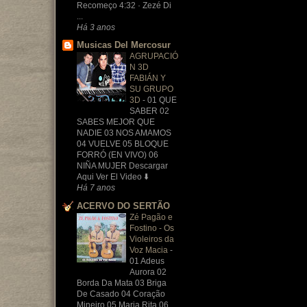
Recomeço 4:32 · Zezé Di
...
Há 3 anos
Musicas Del Mercosur
AGRUPACIÓ
N 3D
FABIÁN Y
SU GRUPO
3D
-
01 QUE
SABER 02
SABES MEJOR QUE
NADIE 03 NOS AMAMOS
04 VUELVE 05 BLOQUE
FORRÓ (EN VIVO) 06
NIÑA MUJER Descargar
Aqui Ver El Video ⬇️
Há 7 anos
ACERVO DO SERTÃO
Zé Pagão e
Fostino - Os
Violeiros da
Voz Macia
-
01 Adeus
Aurora 02
Borda Da Mata 03 Briga
De Casado 04 Coração
Mineiro 05 Maria Rita 06