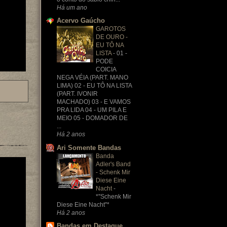
Há um ano
Acervo Gaúcho
GAROTOS
DE OURO -
EU TÔ NA
LISTA
-
01 -
PODE
COICIA
NEGA VÉIA (PART. MANO
LIMA) 02 - EU TÔ NA LISTA
(PART. IVONIR
MACHADO) 03 - E VAMOS
PRA LIDA 04 - UM PILA E
MEIO 05 - DOMADOR DE
...
Há 2 anos
Ari Somente Bandas
Banda
Adler's Band
- Schenk Mir
Diese Eine
Nacht
-
*''Schenk Mir
Diese Eine Nacht''*
Há 2 anos
Bandas em Destaque