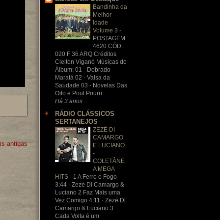
Bandinha da
Melhor
Idade
Volume 3
-
POSTAGEM
4620 CÓD:
020 F 36 ARQ Créditos
Cleiton Viganó Músicas do
Álbum: 01 - Dobrado
Maratá 02 - Valsa da
Saudade 03 - Novelas Das
Oito e Pout Pourri...
Há 3 anos
RÁDIO CLÁSSICOS
SERTANEJOS
ZEZÉ DI
CAMARGO
s antigas
E LUCIANO
-
COLETÂNE
A MEGA
HITS
-
1 A Ferro e Fogo
3:44 · Zezé Di Camargo &
Luciano 2 Faz Mais uma
Vez Comigo 4:11 · Zezé Di
Camargo & Luciano 3
Cada Volta é um