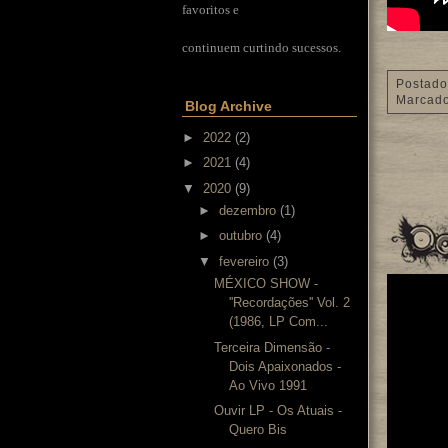
favoritos e
continuem curtindo sucessos.
Postado
Marcad
Blog Archive
►
2022
(2)
►
2021
(4)
▼
2020
(9)
►
dezembro
(1)
►
outubro
(4)
▼
fevereiro
(3)
MÉXICO SHOW -
''Recordações'' Vol. 2
(1986, LP Com...
Terceira Dimensão -
Dois Apaixonados -
Ao Vivo 1991
Ouvir LP - Os Atuais -
Quero Bis