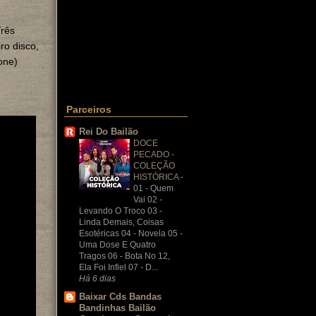
Três
ro disco,
one)
Parceiros
Rei Do Bailão
DOCE
PECADO -
COLEÇÃO
HISTÓRICA
-
01 - Quem
Vai 02 -
Levando O Troco 03 -
Linda Demais, Coisas
Esotéricas 04 - Novela 05 -
Uma Dose E Quatro
Tragos 06 - Bota No 12,
Ela Foi Infiel 07 - D...
Há 6 dias
Baixar Cds Bandas
Bandinhas Bailão