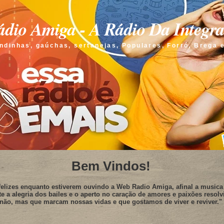
dio Amiga - A Rádio Da Integr
ndinhas, gaúchas, sertanejas, Populares, Forró, Brega 
Bem Vindos!
elizes enquanto estiverem ouvindo a Web Radio Amiga, afinal a musica 
te a alegria dos bailes e o aperto no caração de amores e paixões resolv
não, mas que marcam nossas vidas e que gostamos de viver e reviver."