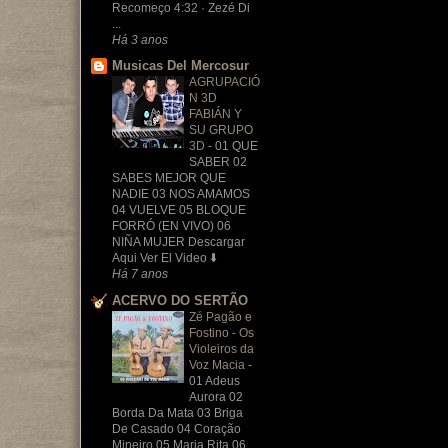
Recomeço 4:32 · Zezé Di
...
Há 3 anos
Musicas Del Mercosur
AGRUPACIÓ
N 3D
FABIÁN Y
SU GRUPO
3D
-
01 QUE
SABER 02
SABES MEJOR QUE
NADIE 03 NOS AMAMOS
04 VUELVE 05 BLOQUE
FORRÓ (EN VIVO) 06
NIÑA MUJER Descargar
Aqui Ver El Video ⬇️
Há 7 anos
ACERVO DO SERTÃO
Zé Pagão e
Fostino - Os
Violeiros da
Voz Macia
-
01 Adeus
Aurora 02
Borda Da Mata 03 Briga
De Casado 04 Coração
Mineiro 05 Maria Rita 06