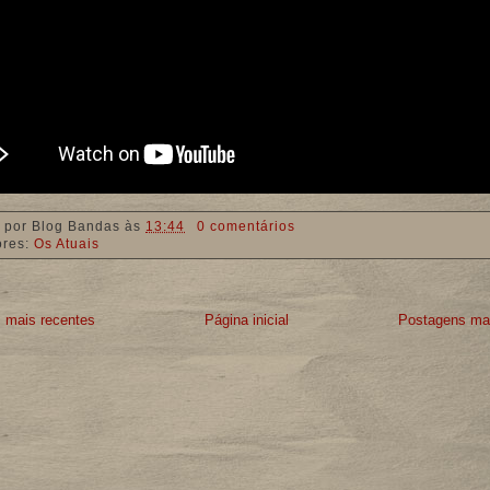
 por
Blog Bandas
às
13:44
0 comentários
ores:
Os Atuais
 mais recentes
Página inicial
Postagens mai