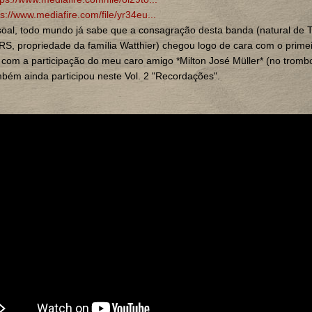
ps://www.mediafire.com/file/yr34eu...
oal, todo mundo já sabe que a consagração desta banda (natural de 
RS, propriedade da família Watthier) chegou logo de cara com o primei
com a participação do meu caro amigo *Milton José Müller* (no tromb
ém ainda participou neste Vol. 2 "Recordações".