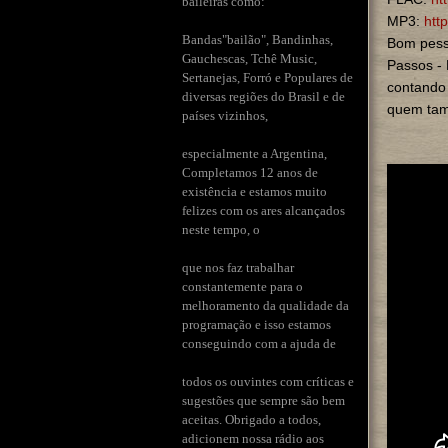
baileiras como:
MP3:
htt
Bandas"bailão", Bandinhas,
Bom pess
Gauchescas, Tchê Music,
Passos - 
Sertanejas, Forró e Populares de
contando 
diversas regiões do Brasil e de
quem tamb
países vizinhos,
especialmente a Argentina,
Completamos 12 anos de
existência e estamos muito
felizes com os ares alcançados
neste tempo, o
que nos faz trabalhar
constantemente para o
melhoramento da qualidade da
programação e isso estamos
conseguindo com a ajuda de
todos os ouvintes com críticas e
sugestões que sempre são bem
aceitas. Obrigado a todos,
adicionem nossa rádio aos