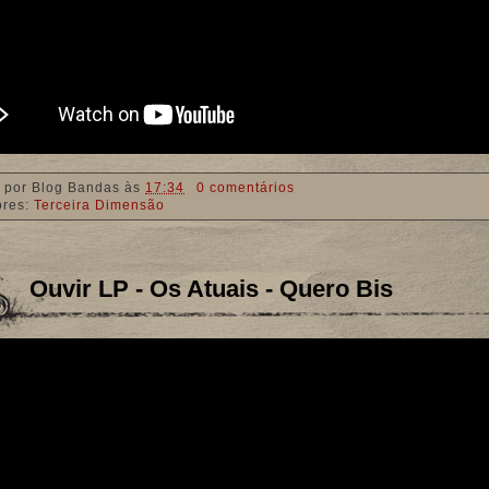
 por
Blog Bandas
às
17:34
0 comentários
ores:
Terceira Dimensão
Ouvir LP - Os Atuais - Quero Bis