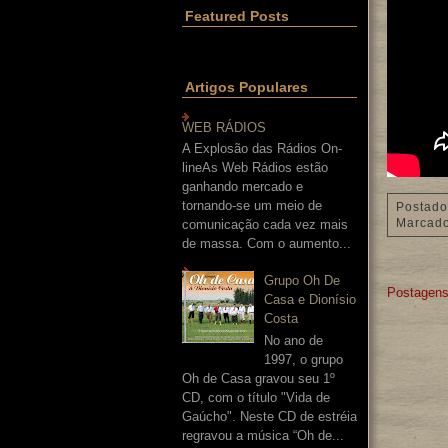
Featured Posts
Artigos Populares
WEB RÁDIOS
A Explosão das Rádios On-
lineAs Web Rádios estão
ganhando mercado e
tornando-se um meio de
Postado
Marcad
comunicação cada vez mais
de massa. Com o aumento...
Grupo Oh De
Postagens
Casa e Dionísio
Costa
No ano de
1997, o grupo
Oh de Casa gravou seu 1º
CD, com o título "Vida de
Gaúcho". Neste CD de estréia
regravou a música “Oh de...