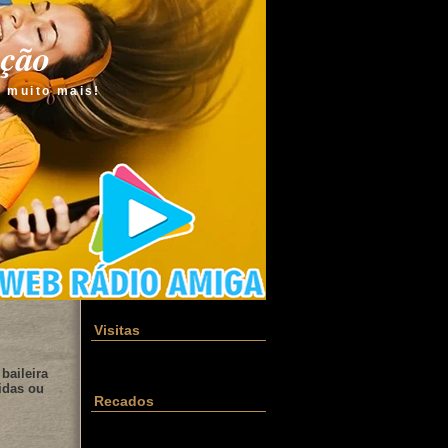
ação
e muito mais!
Visitas
baileira
idas ou
Recados