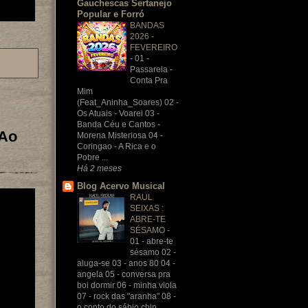
Gauchescas Sertanejo
Popular e Forró
BANDAS
2026 -
FEVEREIRO
-
01 -
Passarela -
Conta Pra
Mim
(Feat_Aninha_Soares) 02 -
Os Atuais - Voarei 03 -
Banda Céu e Cantos -
 Ao
Morena Misteriosa 04 -
Coringao - A Rica e o
Pobre ...
Há 2 meses
Blog Acervo Musical
RAUL
SEIXAS :
ABRE-TE
SÉSAMO
-
01 - abre-te
sésamo 02 -
aluga-se 03 - anos 80 04 -
angela 05 - conversa pra
boi dormir 06 - minha viola
07 - rock das "aranha" 08 -
o conto do sábio chin...