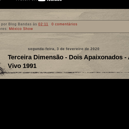
 por
Blog Bandas
às
02:11
0 comentários
ores:
México Show
segunda-feira, 3 de fevereiro de 2020
Terceira Dimensão - Dois Apaixonados -
Vivo 1991