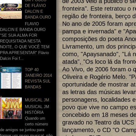
de 2003 veio a público o se
DE FLÁVIO
fronteira". Este retratou o
DALCIN E
região de fronteira, berço 
BANDA OURO
No ano de 2005 foram apre
FLAVIO
DALCIN E BANDA OURO
pampa e invernada" e "Apa
"SE SUA ALMA FOR
composições do poeta Anom
REQUISITADA NESTA
Livramento, um dos princip
NOITE, O QUE VOCÊ TEM
PRA APRESENTAR" Flávio
como, "Apaysanado", "Lá na 
Dalcin Foi f...
atada", "Os loco lá da fron
Ao Vivo, de 2006 foram o q
TOP 40
JANEIRO 2014
Oliveira e Rogério Melo. 
REVISTA SUL
oportunidade de mostrar at
BANDAS
as letras das músicas leva
personagens, localidades 
MUSICAL JM
povo que vive no campo es
MUSICAL JM
HISTÓRIA
concebido em 18 meses de 
Quando um
gravado no Teatro da UCS 
certo número
lançamento, o CD "O Campo
de amigos se juntou para
formar um grupo musical, não