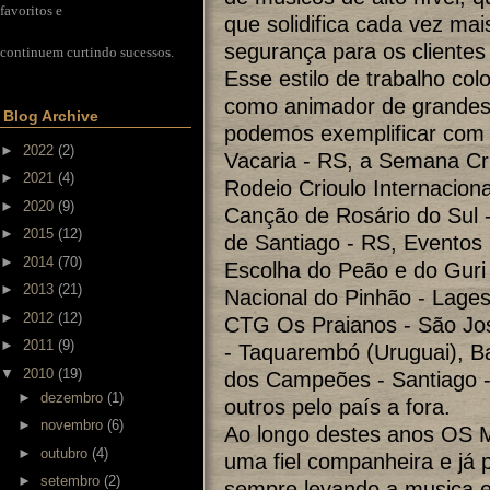
favoritos e
que solidifica cada vez ma
segurança para os cliente
continuem curtindo sucessos.
Esse estilo de trabalho col
como animador de grandes 
Blog Archive
podemos exemplificar com o
►
2022
(2)
Vacaria - RS, a Semana Cri
►
2021
(4)
Rodeio Crioulo Internacion
►
2020
(9)
Canção de Rosário do Sul -
►
2015
(12)
de Santiago - RS, Eventos 
►
2014
(70)
Escolha do Peão e do Guri
►
2013
(21)
Nacional do Pinhão - Lages
►
2012
(12)
CTG Os Praianos - São Jos
►
2011
(9)
- Taquarembó (Uruguai), Bai
▼
2010
(19)
dos Campeões - Santiago -
►
dezembro
(1)
outros pelo país a fora.
►
novembro
(6)
Ao longo destes anos OS
►
outubro
(4)
uma fiel companheira e já 
►
setembro
(2)
sempre levando a musica e 