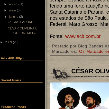
►
agosto
(1)
tendo uma forte atuação n
►
maio
(3)
Santa Catarina e Paraná,
▼
janeiro
(2)
nos estados de São Paulo, R
OS MATEADORES
Federal, Mato Grosso, Mat
CÉSAR OLIVEIRA E
ROGÉRIO MELO
Fonte:
www.acit.com.br
►
2009
(26)
Postado por
Blog Bandas
à
Marcadores:
Os Mateadore
Ads 468x60px
.
CÉSAR OLI
Social Icons
Featured Posts