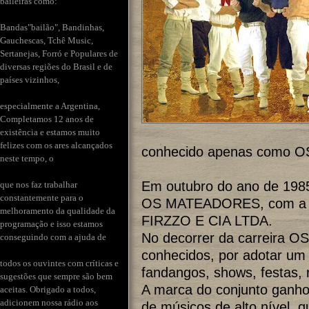
baileiras como:
Bandas"bailão", Bandinhas,
Gauchescas, Tchê Music,
Sertanejas, Forró e Populares de
diversas regiões do Brasil e de
países vizinhos,
especialmente a Argentina,
Completamos 12 anos de
existência e estamos muito
felizes com os ares alcançados
conhecido apenas como 
neste tempo, o
Em outubro do ano de 1985
que nos faz trabalhar
constantemente para o
OS MATEADORES, com a 
melhoramento da qualidade da
FIRZZO E CIA LTDA.
programação e isso estamos
No decorrer da carreira
conseguindo com a ajuda de
conhecidos, por adotar um 
todos os ouvintes com críticas e
fandangos, shows, festas, 
sugestões que sempre são bem
A marca do conjunto ganhou
aceitas. Obrigado a todos,
adicionem nossa rádio aos
de músicos de alto nível, q