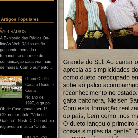
Artigos Populares
WEB RÁDIOS
A Explosão das Rádios On-
lineAs Web Rádios estão
ganhando mercado e
tornando-se um meio de
Grande do Sul. Ao cantar o
comunicação cada vez mais
de massa. Com o aumento...
aprecia as simplicidades 
como dueto preocupado em 
Grupo Oh De
sobe ao palco acompanhad
Casa e Dionísio
Costa
reconhecimento no estado.
No ano de
gaita baitonera, Nielsen San
1997, o grupo
Com esta formação realizam
Oh de Casa gravou seu 1º
do país, bem como, nos mais
CD, com o título "Vida de
Gaúcho". Neste CD de estréia
O dueto lançou o primeir
regravou a música “Oh de...
coisas simples da gente".
UM POUCO