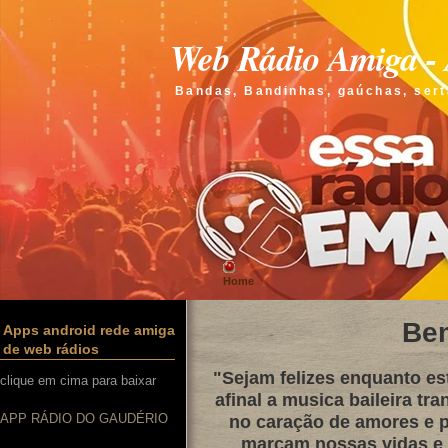
Web Rádio Amiga - 
Bandas, Bandinhas, gaúchas, sert
Home
Be
Apps android rede amiga
de web rádios
"Sejam felizes enquanto e
clique em cima para baixar
afinal a musica baileira tra
APP RÁDIO DO GAUDÉRIO
no caração de amores e p
marcam nossas vidas e q