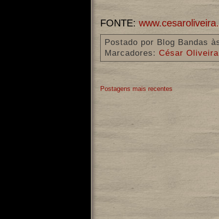
FONTE:
www.cesaroliveira
Postado por
Blog Bandas
à
Marcadores:
César Oliveir
Postagens mais recentes