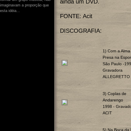
ainda um DVD.
imaginavam a proporção que
esta idéia...
FONTE: Acit
DISCOGRAFIA:
1) Com a Alma
Presa na Espo
São Paulo -199
Gravadora
ALLEGRETTO
3) Coplas de
Andarengo
1998 - Gravad
ACIT
5) Na Boca da 