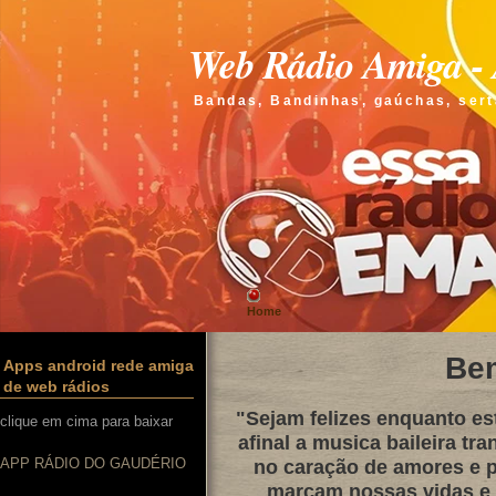
Web Rádio Amiga - 
Bandas, Bandinhas, gaúchas, sert
Home
Be
Apps android rede amiga
de web rádios
"Sejam felizes enquanto e
clique em cima para baixar
afinal a musica baileira tra
APP RÁDIO DO GAUDÉRIO
no caração de amores e p
marcam nossas vidas e q