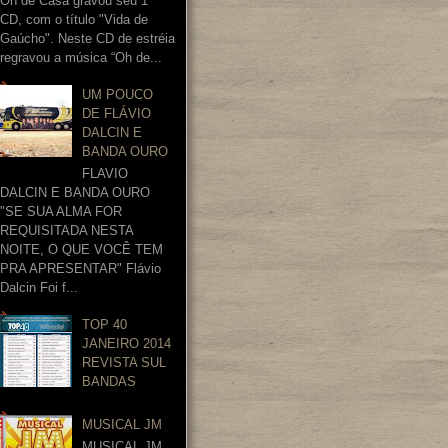
Oh de Casa gravou seu 1º
CD, com o título "Vida de
Gaúcho". Neste CD de estréia
regravou a música “Oh de...
UM POUCO
DE FLÁVIO
DALCIN E
BANDA OURO
FLAVIO
DALCIN E BANDA OURO
"SE SUA ALMA FOR
REQUISITADA NESTA
NOITE, O QUE VOCÊ TEM
PRA APRESENTAR" Flávio
Dalcin Foi f...
TOP 40
JANEIRO 2014
REVISTA SUL
BANDAS
MUSICAL JM
MUSICAL JM