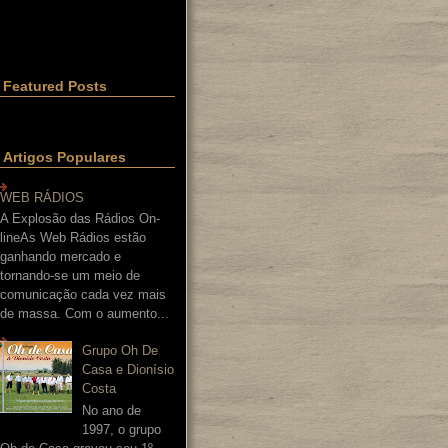
Featured Posts
Artigos Populares
WEB RÁDIOS
A Explosão das Rádios On-
lineAs Web Rádios estão
ganhando mercado e
tornando-se um meio de
comunicação cada vez mais
de massa. Com o aumento...
Grupo Oh De
Casa e Dionísio
Costa
No ano de
1997, o grupo