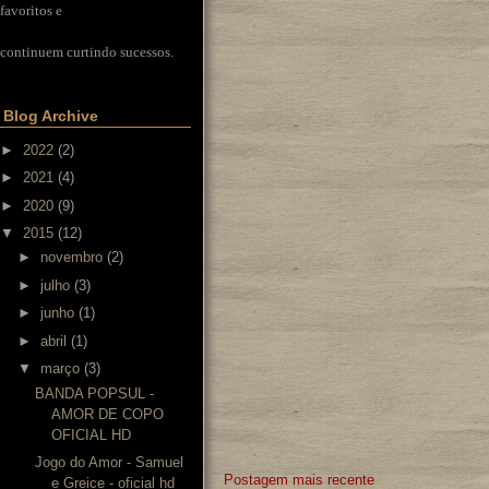
favoritos e
continuem curtindo sucessos.
Blog Archive
►
2022
(2)
►
2021
(4)
►
2020
(9)
▼
2015
(12)
►
novembro
(2)
►
julho
(3)
►
junho
(1)
►
abril
(1)
▼
março
(3)
BANDA POPSUL -
AMOR DE COPO
OFICIAL HD
Jogo do Amor - Samuel
Postagem mais recente
e Greice - oficial hd