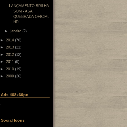
LANÇAMENTO BRILHA
SOM - ASA
QUEBRADA OFICIAL
HD
►
janeiro
(2)
►
2014
(70)
►
2013
(21)
►
2012
(12)
►
2011
(9)
►
2010
(19)
►
2009
(26)
Ads 468x60px
.
Social Icons