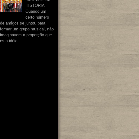
HISTÓRIA
Quando um
certo número
de amigos se juntou para
formar um grupo musical, não
imaginavam a proporção que
esta idéia...