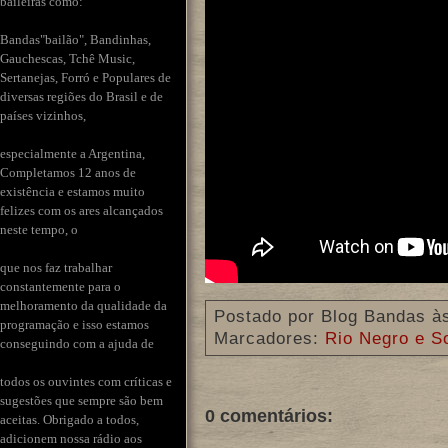
baileiras como:
Bandas"bailão", Bandinhas,
Gauchescas, Tchê Music,
Sertanejas, Forró e Populares de
diversas regiões do Brasil e de
países vizinhos,
especialmente a Argentina,
Completamos 12 anos de
existência e estamos muito
felizes com os ares alcançados
neste tempo, o
que nos faz trabalhar
constantemente para o
melhoramento da qualidade da
Postado por
Blog Bandas
à
programação e isso estamos
Marcadores:
Rio Negro e S
conseguindo com a ajuda de
todos os ouvintes com críticas e
sugestões que sempre são bem
0 comentários:
aceitas. Obrigado a todos,
adicionem nossa rádio aos