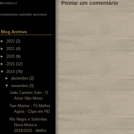
Postar um comentário
favoritos e
continuem curtindo sucessos.
Blog Archive
►
2022
(2)
►
2021
(4)
►
2020
(9)
►
2015
(12)
▼
2014
(70)
►
dezembro
(2)
▼
novembro
(3)
João Carreiro Solo - O
Amor Não Morre
San Marino - Tô Melhor
Agora - Clipe em HD
Rio Negro e Solimões
Nova Música
2014/2015 - Melho...