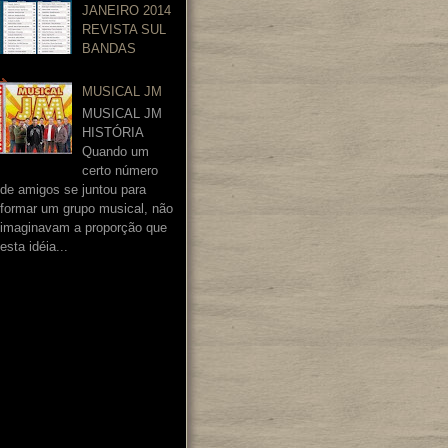
JANEIRO 2014
REVISTA SUL
BANDAS
MUSICAL JM
MUSICAL JM
HISTÓRIA
Quando um
certo número
de amigos se juntou para
formar um grupo musical, não
imaginavam a proporção que
esta idéia...