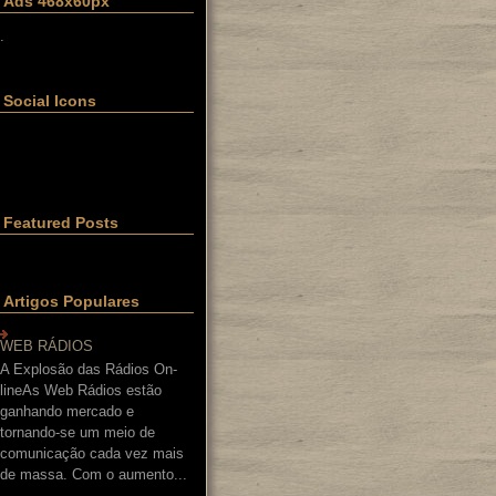
Ads 468x60px
.
Social Icons
Featured Posts
Artigos Populares
WEB RÁDIOS
A Explosão das Rádios On-
lineAs Web Rádios estão
ganhando mercado e
tornando-se um meio de
comunicação cada vez mais
de massa. Com o aumento...