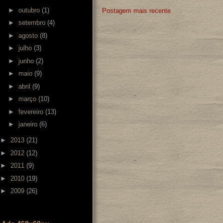
►
outubro
(1)
Postagem mais recente
►
setembro
(4)
►
agosto
(8)
►
julho
(3)
►
junho
(2)
►
maio
(9)
►
abril
(9)
►
março
(10)
►
fevereiro
(13)
►
janeiro
(6)
►
2013
(21)
►
2012
(12)
►
2011
(9)
►
2010
(19)
►
2009
(26)