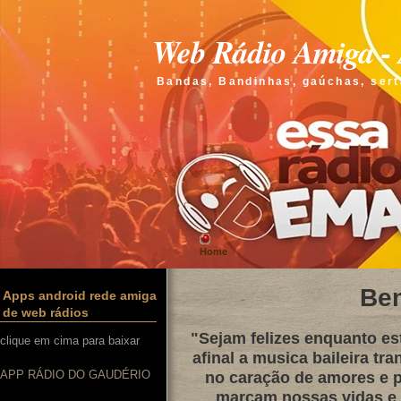
Web Rádio Amiga - 
Bandas, Bandinhas, gaúchas, sert
Home
Be
Apps android rede amiga
de web rádios
"Sejam felizes enquanto e
clique em cima para baixar
afinal a musica baileira tra
APP RÁDIO DO GAUDÉRIO
no caração de amores e p
marcam nossas vidas e q