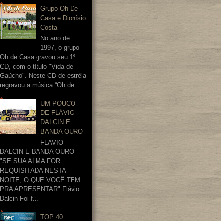
Grupo Oh De
Casa e Dionísio
Costa
No ano de
1997, o grupo
Oh de Casa gravou seu 1º
CD, com o título "Vida de
Gaúcho". Neste CD de estréia
regravou a música “Oh de...
UM POUCO
DE FLÁVIO
DALCIN E
BANDA OURO
FLAVIO
DALCIN E BANDA OURO
"SE SUA ALMA FOR
REQUISITADA NESTA
NOITE, O QUE VOCÊ TEM
PRA APRESENTAR" Flávio
Dalcin Foi f...
TOP 40