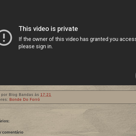
 por
Blog Bandas
às
17:21
ores:
Bonde Do Forró
rios:
m comentário