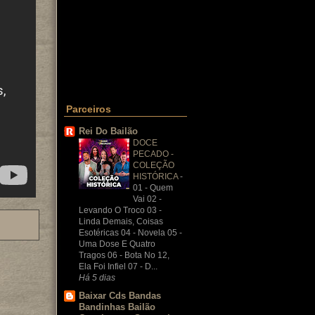
Parceiros
Rei Do Bailão
DOCE
PECADO -
COLEÇÃO
HISTÓRICA
-
01 - Quem
Vai 02 -
Levando O Troco 03 -
Linda Demais, Coisas
Esotéricas 04 - Novela 05 -
Uma Dose E Quatro
Tragos 06 - Bota No 12,
Ela Foi Infiel 07 - D...
Há 5 dias
Baixar Cds Bandas
Bandinhas Bailão