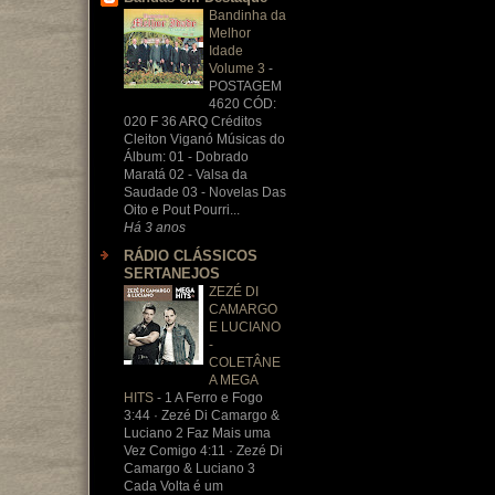
Bandinha da
Melhor
Idade
Volume 3
-
POSTAGEM
4620 CÓD:
020 F 36 ARQ Créditos
Cleiton Viganó Músicas do
Álbum: 01 - Dobrado
Maratá 02 - Valsa da
Saudade 03 - Novelas Das
Oito e Pout Pourri...
Há 3 anos
RÁDIO CLÁSSICOS
SERTANEJOS
ZEZÉ DI
CAMARGO
E LUCIANO
-
COLETÂNE
A MEGA
HITS
-
1 A Ferro e Fogo
3:44 · Zezé Di Camargo &
Luciano 2 Faz Mais uma
Vez Comigo 4:11 · Zezé Di
Camargo & Luciano 3
Cada Volta é um