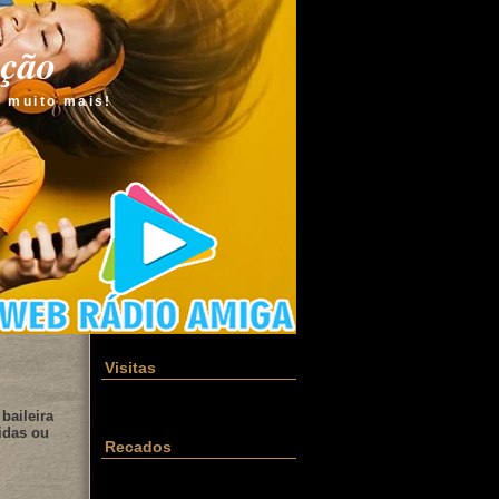
ação
e muito mais!
Visitas
baileira
idas ou
Recados