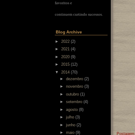
favoritos e
continuem curtindo sucessos.
Blog Archive
►
2022
(2)
►
2021
(4)
►
2020
(9)
►
2015
(12)
▼
2014
(70)
►
dezembro
(2)
►
novembro
(3)
►
outubro
(1)
►
setembro
(4)
►
agosto
(8)
►
julho
(3)
►
junho
(2)
►
maio
(9)
Postagem 