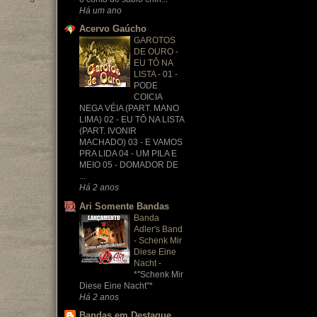
Há um ano
Acervo Gaúcho
GAROTOS
DE OURO -
EU TÔ NA
LISTA
-
01 -
PODE
COICIA
NEGA VÉIA (PART. MANO
LIMA) 02 - EU TÔ NA LISTA
(PART. IVONIR
MACHADO) 03 - E VAMOS
PRA LIDA 04 - UM PILA E
MEIO 05 - DOMADOR DE
...
Há 2 anos
Ari Somente Bandas
Banda
Adler's Band
- Schenk Mir
Diese Eine
Nacht
-
*''Schenk Mir
Diese Eine Nacht''*
Há 2 anos
Bandas em Destaque