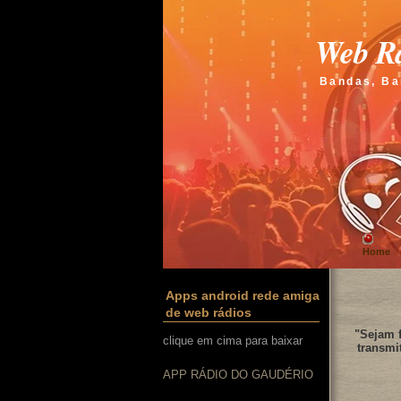
Web Rá
Bandas, Ba
Home
Apps android rede amiga
de web rádios
"Sejam f
clique em cima para baixar
transmi
APP RÁDIO DO GAUDÉRIO