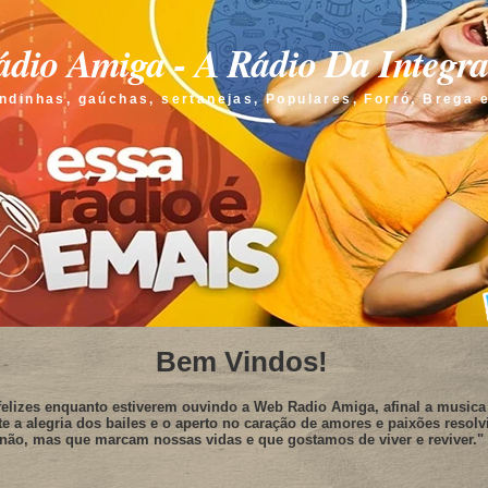
dio Amiga - A Rádio Da Integr
ndinhas, gaúchas, sertanejas, Populares, Forró, Brega 
Bem Vindos!
elizes enquanto estiverem ouvindo a Web Radio Amiga, afinal a musica 
te a alegria dos bailes e o aperto no caração de amores e paixões resolv
não, mas que marcam nossas vidas e que gostamos de viver e reviver."