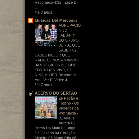
Recomeço 4:32 · Zezé Di
...
Há 3 anos
Musicas Del Mercosur
AGRUPACIÓ
N 3D
FABIÁN Y
SU GRUPO
3D
-
01 QUE
SABER 02
SABES MEJOR QUE
NADIE 03 NOS AMAMOS
04 VUELVE 05 BLOQUE
FORRÓ (EN VIVO) 06
NIÑA MUJER Descargar
Aqui Ver El Video ⬇️
Há 7 anos
ACERVO DO SERTÃO
Zé Pagão e
Fostino - Os
Violeiros da
Voz Macia
-
01 Adeus
Aurora 02
Borda Da Mata 03 Briga
De Casado 04 Coração
Mineiro 05 Maria Rita 06