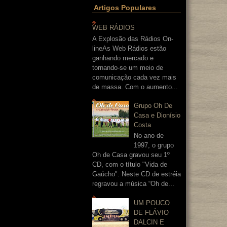
Artigos Populares
WEB RÁDIOS
A Explosão das Rádios On-
lineAs Web Rádios estão
ganhando mercado e
tornando-se um meio de
comunicação cada vez mais
de massa. Com o aumento...
Grupo Oh De
Casa e Dionísio
Costa
No ano de
1997, o grupo
Oh de Casa gravou seu 1º
CD, com o título "Vida de
Gaúcho". Neste CD de estréia
regravou a música “Oh de...
UM POUCO
DE FLÁVIO
DALCIN E