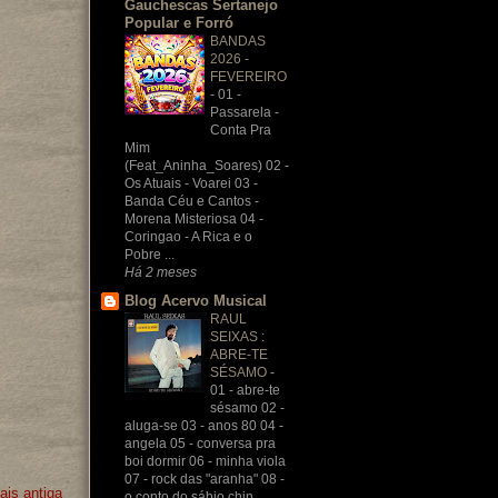
Gauchescas Sertanejo
Popular e Forró
BANDAS
2026 -
FEVEREIRO
-
01 -
Passarela -
Conta Pra
Mim
(Feat_Aninha_Soares) 02 -
Os Atuais - Voarei 03 -
Banda Céu e Cantos -
Morena Misteriosa 04 -
Coringao - A Rica e o
Pobre ...
Há 2 meses
Blog Acervo Musical
RAUL
SEIXAS :
ABRE-TE
SÉSAMO
-
01 - abre-te
sésamo 02 -
aluga-se 03 - anos 80 04 -
angela 05 - conversa pra
boi dormir 06 - minha viola
07 - rock das "aranha" 08 -
is antiga
o conto do sábio chin...