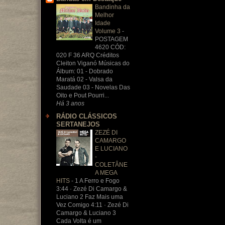
Bandinha da
Melhor
Idade
Volume 3
-
POSTAGEM
4620 CÓD:
020 F 36 ARQ Créditos
Cleiton Viganó Músicas do
Álbum: 01 - Dobrado
Maratá 02 - Valsa da
Saudade 03 - Novelas Das
Oito e Pout Pourri...
Há 3 anos
RÁDIO CLÁSSICOS
SERTANEJOS
ZEZÉ DI
CAMARGO
E LUCIANO
-
COLETÂNE
A MEGA
HITS
-
1 A Ferro e Fogo
3:44 · Zezé Di Camargo &
Luciano 2 Faz Mais uma
Vez Comigo 4:11 · Zezé Di
Camargo & Luciano 3
Cada Volta é um