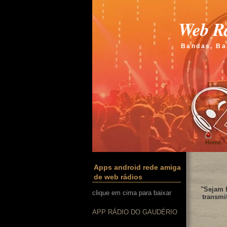
Web Rá
Bandas, Ba
Home
Apps android rede amiga
de web rádios
"Sejam f
clique em cima para baixar
transmi
APP RÁDIO DO GAUDÉRIO