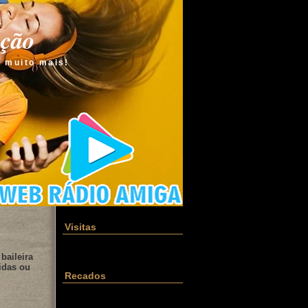
ação
e muito mais!
Visitas
baileira
idas ou
Recados