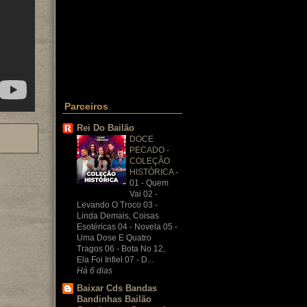
Parceiros
Rei Do Bailão
DOCE
PECADO -
COLEÇÃO
HISTÓRICA
-
01 - Quem
Vai 02 -
Levando O Troco 03 -
Linda Demais, Coisas
Esotéricas 04 - Novela 05 -
Uma Dose E Quatro
Tragos 06 - Bota No 12,
Ela Foi Infiel 07 - D...
Há 6 dias
Baixar Cds Bandas
Bandinhas Bailão