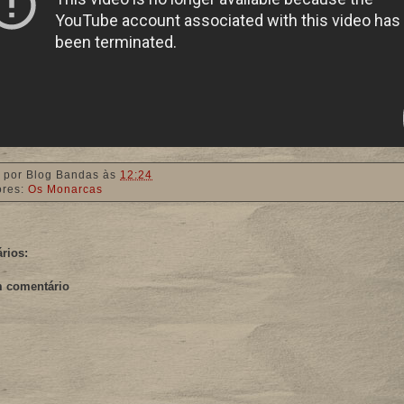
 por
Blog Bandas
às
12:24
ores:
Os Monarcas
rios:
m comentário