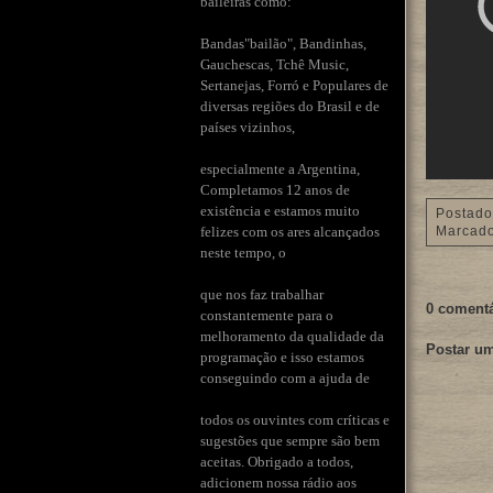
baileiras como:
Bandas"bailão", Bandinhas,
Gauchescas, Tchê Music,
Sertanejas, Forró e Populares de
diversas regiões do Brasil e de
países vizinhos,
especialmente a Argentina,
Completamos 12 anos de
existência e estamos muito
Postado
felizes com os ares alcançados
Marcad
neste tempo, o
que nos faz trabalhar
0 comentá
constantemente para o
melhoramento da qualidade da
Postar u
programação e isso estamos
conseguindo com a ajuda de
todos os ouvintes com críticas e
sugestões que sempre são bem
aceitas. Obrigado a todos,
adicionem nossa rádio aos