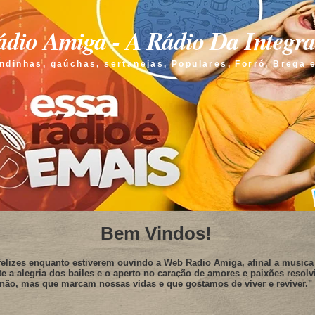
dio Amiga - A Rádio Da Integr
ndinhas, gaúchas, sertanejas, Populares, Forró, Brega 
Bem Vindos!
elizes enquanto estiverem ouvindo a Web Radio Amiga, afinal a musica 
te a alegria dos bailes e o aperto no caração de amores e paixões resolv
não, mas que marcam nossas vidas e que gostamos de viver e reviver."