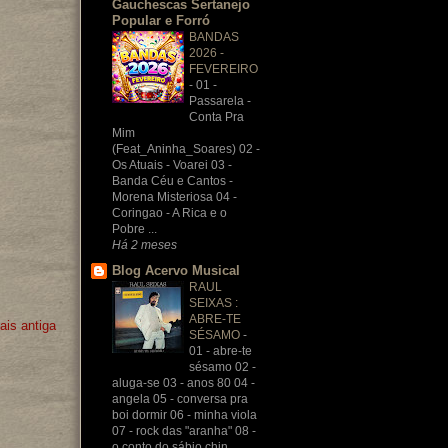
Gauchescas Sertanejo
Popular e Forró
BANDAS
2026 -
FEVEREIRO
-
01 -
Passarela -
Conta Pra
Mim
(Feat_Aninha_Soares) 02 -
Os Atuais - Voarei 03 -
Banda Céu e Cantos -
Morena Misteriosa 04 -
Coringao - A Rica e o
Pobre ...
Há 2 meses
Blog Acervo Musical
RAUL
SEIXAS :
ABRE-TE
is antiga
SÉSAMO
-
01 - abre-te
sésamo 02 -
aluga-se 03 - anos 80 04 -
angela 05 - conversa pra
boi dormir 06 - minha viola
07 - rock das "aranha" 08 -
o conto do sábio chin...