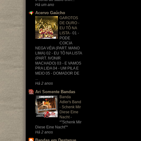
Há um ano
Acervo Gaúcho
GAROTOS
DE OURO -
EU TÔ NA
LISTA
-
01 -
PODE
COICIA
NEGA VÉIA (PART. MANO
LIMA) 02 - EU TÔ NA LISTA
(PART. IVONIR
MACHADO) 03 - E VAMOS
PRA LIDA 04 - UM PILA E
MEIO 05 - DOMADOR DE
...
Há 2 anos
Ari Somente Bandas
Banda
Adler's Band
- Schenk Mir
Diese Eine
Nacht
-
*''Schenk Mir
Diese Eine Nacht''*
Há 2 anos
Bandas em Destaque