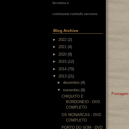
favoritos e
continuem curtindo sucessos.
Blog Archive
►
2022
(2)
►
2021
(4)
►
2020
(9)
►
2015
(12)
►
2014
(70)
▼
2013
(21)
►
dezembro
(4)
▼
novembro
(9)
Postagem 
CHIQUITO E
BORDONEIO - DVD
COMPLETO
OS MONARCAS - DVD
COMPLETO
PORTO DO SOM - DVD