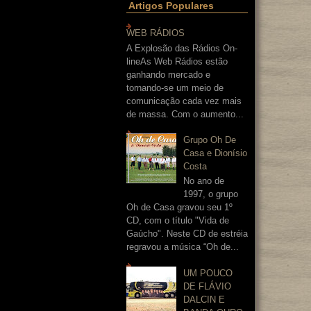
Artigos Populares
WEB RÁDIOS
A Explosão das Rádios On-
lineAs Web Rádios estão
ganhando mercado e
tornando-se um meio de
comunicação cada vez mais
de massa. Com o aumento...
Grupo Oh De
Casa e Dionísio
Costa
No ano de
1997, o grupo
Oh de Casa gravou seu 1º
CD, com o título "Vida de
Gaúcho". Neste CD de estréia
regravou a música “Oh de...
UM POUCO
DE FLÁVIO
DALCIN E