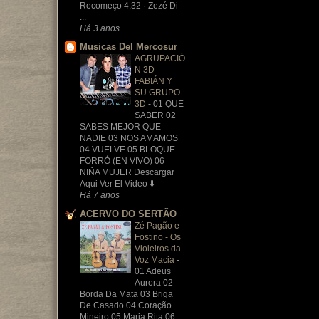
Recomeço 4:32 · Zezé Di
...
Há 3 anos
Musicas Del Mercosur
AGRUPACIÓ
N 3D
FABIÁN Y
SU GRUPO
3D
-
01 QUE
SABER 02
SABES MEJOR QUE
NADIE 03 NOS AMAMOS
04 VUELVE 05 BLOQUE
FORRÓ (EN VIVO) 06
NIÑA MUJER Descargar
Aqui Ver El Video ⬇️
Há 7 anos
ACERVO DO SERTÃO
Zé Pagão e
Fostino - Os
Violeiros da
Voz Macia
-
01 Adeus
Aurora 02
Borda Da Mata 03 Briga
De Casado 04 Coração
Mineiro 05 Maria Rita 06