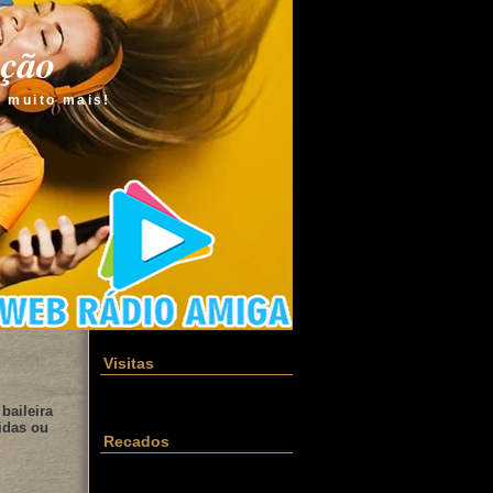
ação
e muito mais!
Visitas
baileira
idas ou
Recados