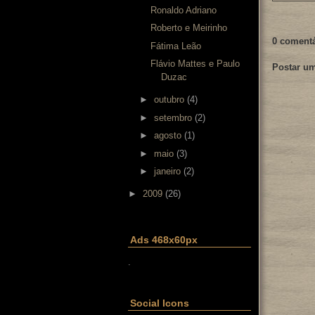
Ronaldo Adriano
Roberto e Meirinho
0 comentá
Fátima Leão
Flávio Mattes e Paulo
Postar u
Duzac
►
outubro
(4)
►
setembro
(2)
►
agosto
(1)
►
maio
(3)
►
janeiro
(2)
►
2009
(26)
Ads 468x60px
.
Social Icons