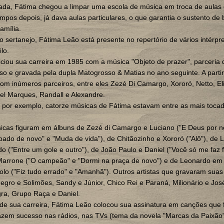
ada, Fátima chegou a limpar uma escola de música em troca de aulas
empos depois, já dava aulas particulares, o que garantia o sustento de
amília.
o sertanejo, Fátima Leão está presente no repertório de vários intérpr
lo.
iciou sua carreira em 1985 com a música "Objeto de prazer", parceria
o e gravada pela dupla Matogrosso & Matias no ano seguinte. A partir 
m inúmeros parceiros, entre eles Zezé Di Camargo, Xororó, Netto, El
el Marques, Randall e Alexandre.
 por exemplo, catorze músicas de Fátima estavam entre as mais toca
icas figuram em álbuns de Zezé di Camargo e Luciano ("E Deus por n
ado de novo" e "Muda de vida"), de Chitãozinho e Xororó ("Alô"), de 
o ("Entre um gole e outro"), de João Paulo e Daniel ("Você só me faz fe
Marrone ("O campeão" e "Dormi na praça de novo") e de Leonardo em
solo ("Fiz tudo errado" e "Amanhã"). Outros artistas que gravaram sua
egro e Solimões, Sandy e Júnior, Chico Rei e Paraná, Milionário e Jos
ra, Grupo Raça e Daniel.
de sua carreira, Fátima Leão colocou sua assinatura em canções que 
azem sucesso nas rádios, nas TVs (tema da novela "Marcas da Paixão"