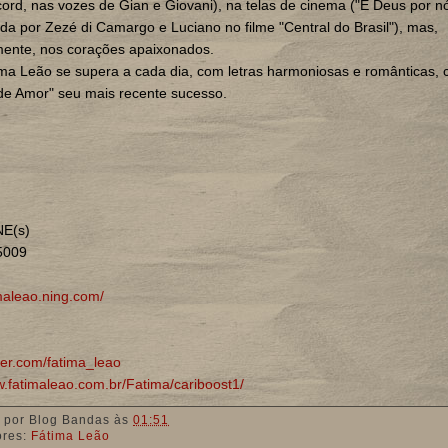
rd, nas vozes de Gian e Giovani), na telas de cinema ("E Deus por nó
ada por Zezé di Camargo e Luciano no filme "Central do Brasil"), mas,
mente, nos corações apaixonados.
ma Leão se supera a cada dia, com letras harmoniosas e românticas, 
de Amor" seu mais recente sucesso.
E(s)
5009
maleao.ning.com/
tter.com/fatima_leao
w.fatimaleao.com.br/Fatima/cariboost1/
 por
Blog Bandas
às
01:51
ores:
Fátima Leão