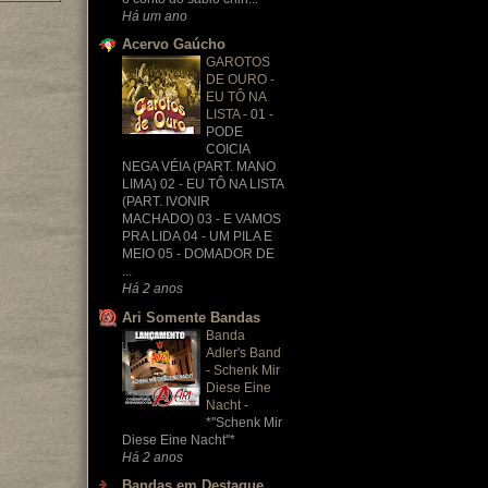
Há um ano
Acervo Gaúcho
GAROTOS
DE OURO -
EU TÔ NA
LISTA
-
01 -
PODE
COICIA
NEGA VÉIA (PART. MANO
LIMA) 02 - EU TÔ NA LISTA
(PART. IVONIR
MACHADO) 03 - E VAMOS
PRA LIDA 04 - UM PILA E
MEIO 05 - DOMADOR DE
...
Há 2 anos
Ari Somente Bandas
Banda
Adler's Band
- Schenk Mir
Diese Eine
Nacht
-
*''Schenk Mir
Diese Eine Nacht''*
Há 2 anos
Bandas em Destaque