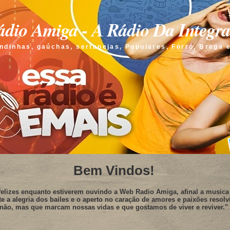
dio Amiga - A Rádio Da Integr
ndinhas, gaúchas, sertanejas, Populares, Forró, Brega 
Bem Vindos!
elizes enquanto estiverem ouvindo a Web Radio Amiga, afinal a musica 
te a alegria dos bailes e o aperto no caração de amores e paixões resolv
não, mas que marcam nossas vidas e que gostamos de viver e reviver."