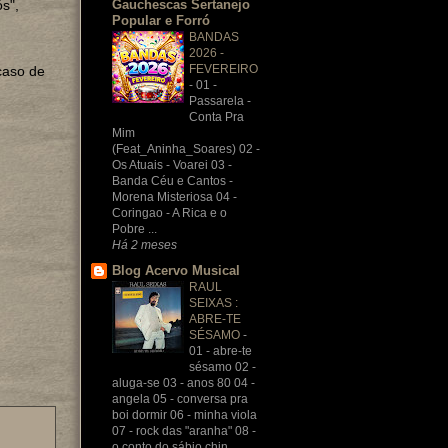
Gauchescas Sertanejo
s",
Popular e Forró
BANDAS
2026 -
FEVEREIRO
caso de
-
01 -
Passarela -
Conta Pra
Mim
(Feat_Aninha_Soares) 02 -
Os Atuais - Voarei 03 -
Banda Céu e Cantos -
Morena Misteriosa 04 -
Coringao - A Rica e o
Pobre ...
Há 2 meses
Blog Acervo Musical
RAUL
SEIXAS :
ABRE-TE
SÉSAMO
-
01 - abre-te
sésamo 02 -
aluga-se 03 - anos 80 04 -
angela 05 - conversa pra
boi dormir 06 - minha viola
07 - rock das "aranha" 08 -
o conto do sábio chin...