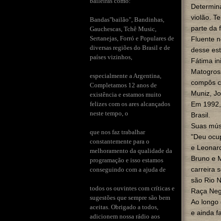
baileiras como:
Determin
violão. T
Bandas"bailão", Bandinhas,
parte da f
Gauchescas, Tchê Music,
Sertanejas, Forró e Populares de
Fluente n
diversas regiões do Brasil e de
desse esti
países vizinhos,
Fátima in
Matogross
especialmente a Argentina,
compôs co
Completamos 12 anos de
Muniz, Jo
existência e estamos muito
felizes com os ares alcançados
Em 1992,
neste tempo, o
Brasil.
Suas mús
que nos faz trabalhar
"Deu ocup
constantemente para o
e Leonard
melhoramento da qualidade da
Bruno e 
programação e isso estamos
carreira 
conseguindo com a ajuda de
são Rio N
todos os ouvintes com críticas e
Raça Neg
sugestões que sempre são bem
Ao longo 
aceitas. Obrigado a todos,
e ainda f
adicionem nossa rádio aos