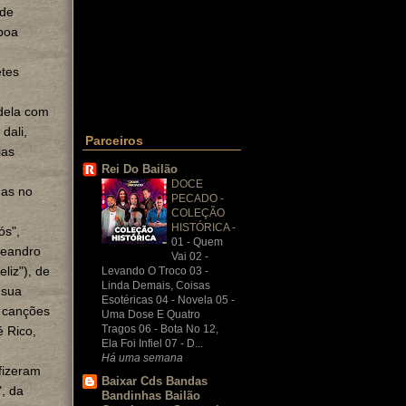
 de
 boa
etes
 dela com
dali,
Parceiros
ias
Rei Do Bailão
DOCE
das no
PECADO -
COLEÇÃO
HISTÓRICA
-
ós",
01 - Quem
Leandro
Vai 02 -
liz"), de
Levando O Troco 03 -
Linda Demais, Coisas
 sua
Esotéricas 04 - Novela 05 -
s canções
Uma Dose E Quatro
Tragos 06 - Bota No 12,
é Rico,
Ela Foi Infiel 07 - D...
Há uma semana
fizeram
Baixar Cds Bandas
, da
Bandinhas Bailão