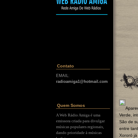
Contato
EMAIL:
radioamiga1@hotmail.com
Quem Somos
Apare
Verde, in
A Web Rádio Amiga é uma
emissora criada para divulgar
São de su
músicas populares regionais,
entre tan
dando prioridade à músicas
Xororó j