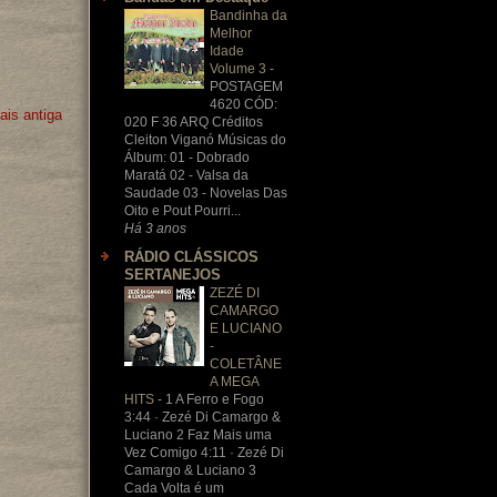
Bandinha da
Melhor
Idade
Volume 3
-
POSTAGEM
4620 CÓD:
is antiga
020 F 36 ARQ Créditos
Cleiton Viganó Músicas do
Álbum: 01 - Dobrado
Maratá 02 - Valsa da
Saudade 03 - Novelas Das
Oito e Pout Pourri...
Há 3 anos
RÁDIO CLÁSSICOS
SERTANEJOS
ZEZÉ DI
CAMARGO
E LUCIANO
-
COLETÂNE
A MEGA
HITS
-
1 A Ferro e Fogo
3:44 · Zezé Di Camargo &
Luciano 2 Faz Mais uma
Vez Comigo 4:11 · Zezé Di
Camargo & Luciano 3
Cada Volta é um