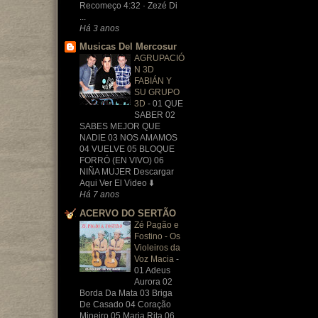
Recomeço 4:32 · Zezé Di
...
Há 3 anos
Musicas Del Mercosur
AGRUPACIÓ
N 3D
FABIÁN Y
SU GRUPO
3D
-
01 QUE
SABER 02
SABES MEJOR QUE
NADIE 03 NOS AMAMOS
04 VUELVE 05 BLOQUE
FORRÓ (EN VIVO) 06
NIÑA MUJER Descargar
Aqui Ver El Video ⬇️
Há 7 anos
ACERVO DO SERTÃO
Zé Pagão e
Fostino - Os
Violeiros da
Voz Macia
-
01 Adeus
Aurora 02
Borda Da Mata 03 Briga
De Casado 04 Coração
Mineiro 05 Maria Rita 06