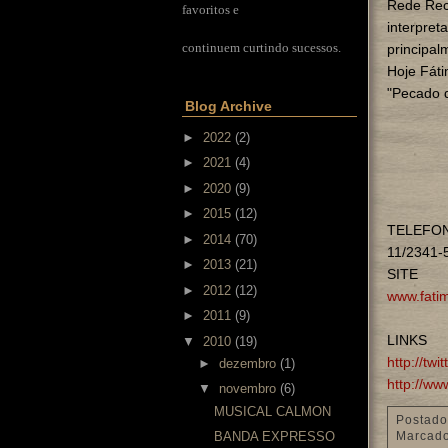
Rede Reco
favoritos e
interpret
continuem curtindo sucessos.
principal
Hoje Fáti
"Pecado 
Blog Archive
►
2022
(2)
►
2021
(4)
►
2020
(9)
►
2015
(12)
TELEFON
►
2014
(70)
11/2341-
►
2013
(21)
SITE
►
2012
(12)
www.fati
►
2011
(9)
LINKS
▼
2010
(19)
http://twi
►
dezembro
(1)
http://ww
▼
novembro
(6)
MUSICAL CALMON
Postado
Marcad
BANDA EXPRESSO