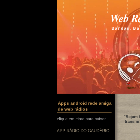
Web Rá
Bandas, Ba
Home
Apps android rede amiga
de web rádios
"Sejam f
clique em cima para baixar
transmi
APP RÁDIO DO GAUDÉRIO